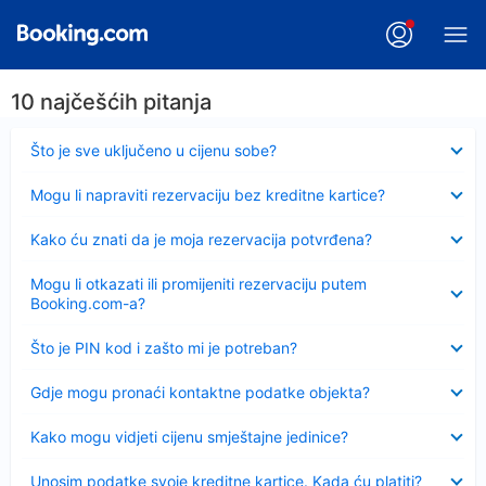
10 najčešćih pitanja
Sažeto
Što je sve uključeno u cijenu sobe?
Sažeto
Mogu li napraviti rezervaciju bez kreditne kartice?
Sažeto
Kako ću znati da je moja rezervacija potvrđena?
Sažeto
Mogu li otkazati ili promijeniti rezervaciju putem
Booking.com-a?
Sažeto
Što je PIN kod i zašto mi je potreban?
Sažeto
Gdje mogu pronaći kontaktne podatke objekta?
Sažeto
Kako mogu vidjeti cijenu smještajne jedinice?
Sažeto
Unosim podatke svoje kreditne kartice. Kada ću platiti?