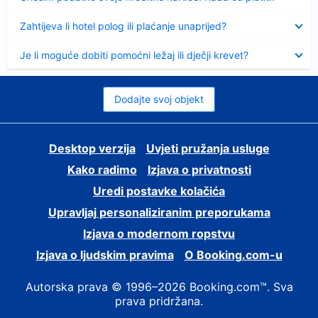
Sažeto
Zahtijeva li hotel polog ili plaćanje unaprijed?
Sažeto
Je li moguće dobiti pomoćni ležaj ili dječji krevet?
Dodajte svoj objekt
Desktop verzija
Uvjeti pružanja usluge
Kako radimo
Izjava o privatnosti
Uredi postavke kolačića
Upravljaj personaliziranim preporukama
Izjava o modernom ropstvu
Izjava o ljudskim pravima
O Booking.com-u
Autorska prava © 1996–2026 Booking.com™. Sva
prava pridržana.