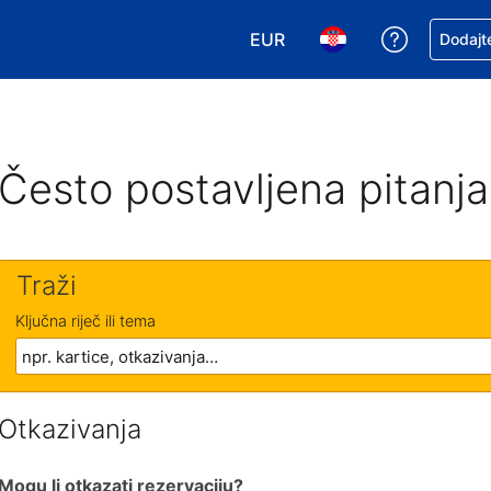
EUR
Zatražite
Dodajte
Odaberite valutu. Vaša je tr
Odaberite svoj jezik
Često postavljena pitanja
Traži
Ključna riječ ili tema
Otkazivanja
Mogu li otkazati rezervaciju?