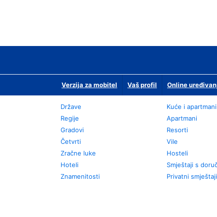
Verzija za mobitel
Vaš profil
Online uređivan
Države
Kuće i apartmani
Regije
Apartmani
Gradovi
Resorti
Četvrti
Vile
Zračne luke
Hosteli
Hoteli
Smještaji s dor
Znamenitosti
Privatni smještaji