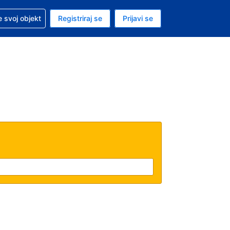
 pomoć sa svojom rezervacijom
 svoj objekt
Registriraj se
Prijavi se
enutačna valuta EUR
. Vaš je trenutačni jezik Hrvatskom