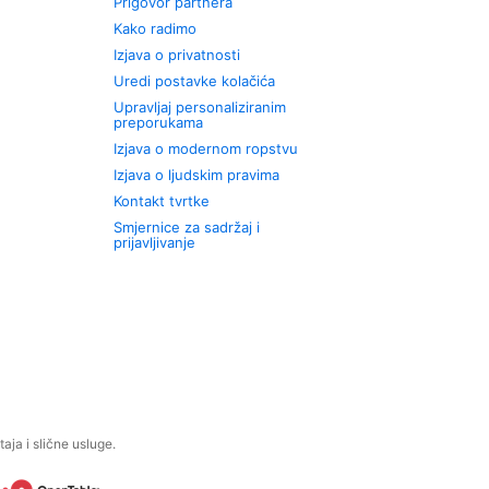
Prigovor partnera
Kako radimo
Izjava o privatnosti
Uredi postavke kolačića
Upravljaj personaliziranim
preporukama
Izjava o modernom ropstvu
Izjava o ljudskim pravima
Kontakt tvrtke
Smjernice za sadržaj i
prijavljivanje
aja i slične usluge.