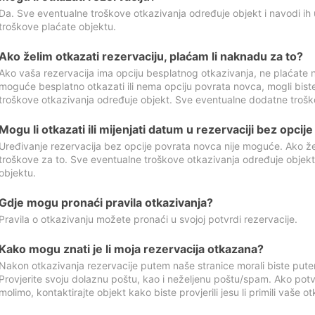
Da. Sve eventualne troškove otkazivanja određuje objekt i navodi ih 
troškove plaćate objektu.
Ako želim otkazati rezervaciju, plaćam li naknadu za to?
Ako vaša rezervacija ima opciju besplatnog otkazivanja, ne plaćate n
moguće besplatno otkazati ili nema opciju povrata novca, mogli bist
troškove otkazivanja određuje objekt. Sve eventualne dodatne trošk
Mogu li otkazati ili mijenjati datum u rezervaciji bez opci
Uređivanje rezervacija bez opcije povrata novca nije moguće. Ako želi
troškove za to. Sve eventualne troškove otkazivanja određuje objek
objektu.
Gdje mogu pronaći pravila otkazivanja?
Pravila o otkazivanju možete pronaći u svojoj potvrdi rezervacije.
Kako mogu znati je li moja rezervacija otkazana?
Nakon otkazivanja rezervacije putem naše stranice morali biste pute
Provjerite svoju dolaznu poštu, kao i neželjenu poštu/spam. Ako potv
molimo, kontaktirajte objekt kako biste provjerili jesu li primili vaše o