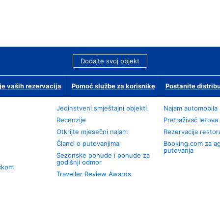
Dodajte svoj objekt
je vaših rezervacija
Pomoć službe za korisnike
Postanite distrib
Jedinstveni smještajni objekti
Najam automobila
Recenzije
Pretraživač letova
Otkrijte mjesečni najam
Rezervacija resto
Članci o putovanjima
Booking.com za a
putovanja
Sezonske ponude i ponude za
godišnji odmor
učkom
Traveller Review Awards