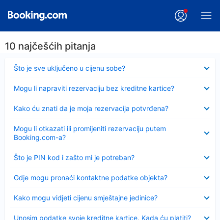
10 najčešćih pitanja
Sažeto
Što je sve uključeno u cijenu sobe?
Sažeto
Mogu li napraviti rezervaciju bez kreditne kartice?
Sažeto
Kako ću znati da je moja rezervacija potvrđena?
Sažeto
Mogu li otkazati ili promijeniti rezervaciju putem
Booking.com-a?
Sažeto
Što je PIN kod i zašto mi je potreban?
Sažeto
Gdje mogu pronaći kontaktne podatke objekta?
Sažeto
Kako mogu vidjeti cijenu smještajne jedinice?
Sažeto
Unosim podatke svoje kreditne kartice. Kada ću platiti?