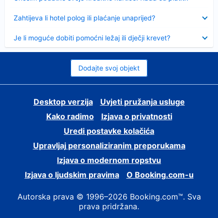
Sažeto
Zahtijeva li hotel polog ili plaćanje unaprijed?
Sažeto
Je li moguće dobiti pomoćni ležaj ili dječji krevet?
Dodajte svoj objekt
Desktop verzija
Uvjeti pružanja usluge
Kako radimo
Izjava o privatnosti
Uredi postavke kolačića
Upravljaj personaliziranim preporukama
Izjava o modernom ropstvu
Izjava o ljudskim pravima
O Booking.com-u
Autorska prava © 1996–2026 Booking.com™. Sva
prava pridržana.