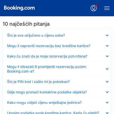
10 najčešćih pitanja
Sažeto
Što je sve uključeno u cijenu sobe?
Sažeto
Mogu li napraviti rezervaciju bez kreditne kartice?
Sažeto
Kako ću znati da je moja rezervacija potvrđena?
Sažeto
Mogu li otkazati ili promijeniti rezervaciju putem
Booking.com-a?
Sažeto
Što je PIN kod i zašto mi je potreban?
Sažeto
Gdje mogu pronaći kontaktne podatke objekta?
Sažeto
Kako mogu vidjeti cijenu smještajne jedinice?
Sažeto
Unosim podatke svoje kreditne kartice. Kada ću platiti?