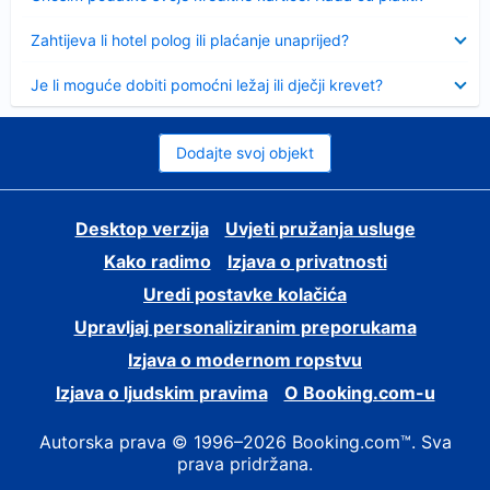
Sažeto
Zahtijeva li hotel polog ili plaćanje unaprijed?
Sažeto
Je li moguće dobiti pomoćni ležaj ili dječji krevet?
Dodajte svoj objekt
Desktop verzija
Uvjeti pružanja usluge
Kako radimo
Izjava o privatnosti
Uredi postavke kolačića
Upravljaj personaliziranim preporukama
Izjava o modernom ropstvu
Izjava o ljudskim pravima
O Booking.com-u
Autorska prava © 1996–2026 Booking.com™. Sva
prava pridržana.