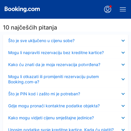
10 najčešćih pitanja
Sažeto
Što je sve uključeno u cijenu sobe?
Sažeto
Mogu li napraviti rezervaciju bez kreditne kartice?
Sažeto
Kako ću znati da je moja rezervacija potvrđena?
Sažeto
Mogu li otkazati ili promijeniti rezervaciju putem
Booking.com-a?
Sažeto
Što je PIN kod i zašto mi je potreban?
Sažeto
Gdje mogu pronaći kontaktne podatke objekta?
Sažeto
Kako mogu vidjeti cijenu smještajne jedinice?
Sažeto
Unosim podatke svoje kreditne kartice. Kada ću platiti?