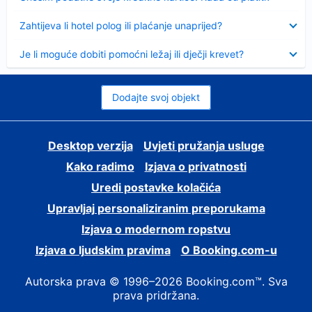
Sažeto
Zahtijeva li hotel polog ili plaćanje unaprijed?
Sažeto
Je li moguće dobiti pomoćni ležaj ili dječji krevet?
Dodajte svoj objekt
Desktop verzija
Uvjeti pružanja usluge
Kako radimo
Izjava o privatnosti
Uredi postavke kolačića
Upravljaj personaliziranim preporukama
Izjava o modernom ropstvu
Izjava o ljudskim pravima
O Booking.com-u
Autorska prava © 1996–2026 Booking.com™. Sva
prava pridržana.