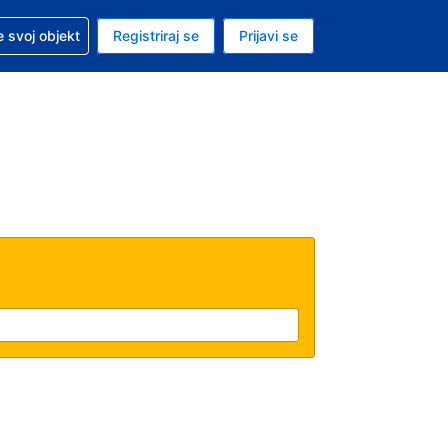
 pomoć sa svojom rezervacijom
 svoj objekt
Registriraj se
Prijavi se
nutačna valuta Američki dolar
. Vaš je trenutačni jezik Hrvatskom