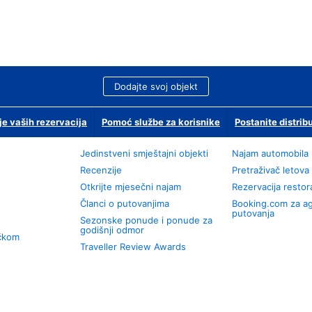
Dodajte svoj objekt
je vaših rezervacija
Pomoć službe za korisnike
Postanite distrib
Jedinstveni smještajni objekti
Najam automobila
Recenzije
Pretraživač letova
Otkrijte mjesečni najam
Rezervacija resto
Članci o putovanjima
Booking.com za a
putovanja
Sezonske ponude i ponude za
godišnji odmor
učkom
Traveller Review Awards