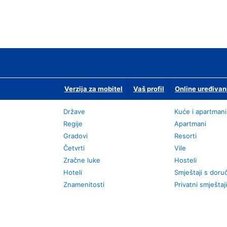
Verzija za mobitel
Vaš profil
Online uređivan
Države
Kuće i apartmani
Regije
Apartmani
Gradovi
Resorti
Četvrti
Vile
Zračne luke
Hosteli
Hoteli
Smještaji s dor
Znamenitosti
Privatni smještaji