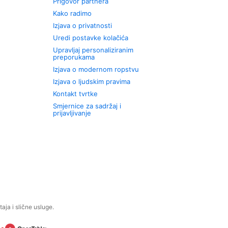
Prigovor partnera
Kako radimo
Izjava o privatnosti
Uredi postavke kolačića
Upravljaj personaliziranim
preporukama
Izjava o modernom ropstvu
Izjava o ljudskim pravima
Kontakt tvrtke
Smjernice za sadržaj i
prijavljivanje
aja i slične usluge.