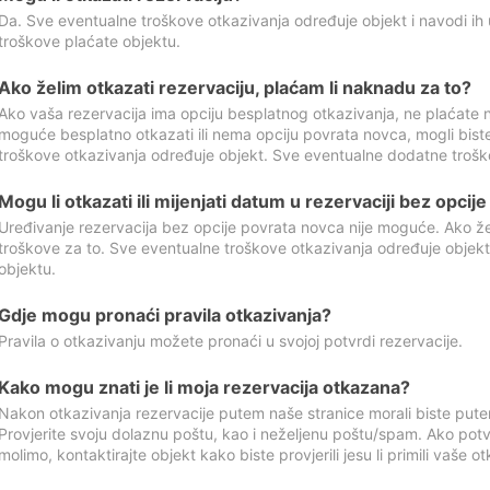
Da. Sve eventualne troškove otkazivanja određuje objekt i navodi ih 
troškove plaćate objektu.
Ako želim otkazati rezervaciju, plaćam li naknadu za to?
Ako vaša rezervacija ima opciju besplatnog otkazivanja, ne plaćate n
moguće besplatno otkazati ili nema opciju povrata novca, mogli bist
troškove otkazivanja određuje objekt. Sve eventualne dodatne trošk
Mogu li otkazati ili mijenjati datum u rezervaciji bez opci
Uređivanje rezervacija bez opcije povrata novca nije moguće. Ako želi
troškove za to. Sve eventualne troškove otkazivanja određuje objek
objektu.
Gdje mogu pronaći pravila otkazivanja?
Pravila o otkazivanju možete pronaći u svojoj potvrdi rezervacije.
Kako mogu znati je li moja rezervacija otkazana?
Nakon otkazivanja rezervacije putem naše stranice morali biste pute
Provjerite svoju dolaznu poštu, kao i neželjenu poštu/spam. Ako potv
molimo, kontaktirajte objekt kako biste provjerili jesu li primili vaše o