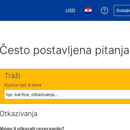
USD
Zatražite
Dodajte
Odaberite valutu. Vaša je tre
Odaberite svoj jezik
Često postavljena pitanja
Traži
Ključna riječ ili tema
Otkazivanja
Mogu li otkazati rezervaciju?