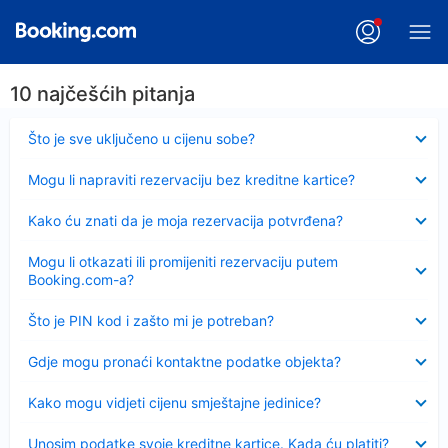
10 najčešćih pitanja
Sažeto
Što je sve uključeno u cijenu sobe?
Sažeto
Mogu li napraviti rezervaciju bez kreditne kartice?
Sažeto
Kako ću znati da je moja rezervacija potvrđena?
Sažeto
Mogu li otkazati ili promijeniti rezervaciju putem
Booking.com-a?
Sažeto
Što je PIN kod i zašto mi je potreban?
Sažeto
Gdje mogu pronaći kontaktne podatke objekta?
Sažeto
Kako mogu vidjeti cijenu smještajne jedinice?
Sažeto
Unosim podatke svoje kreditne kartice. Kada ću platiti?