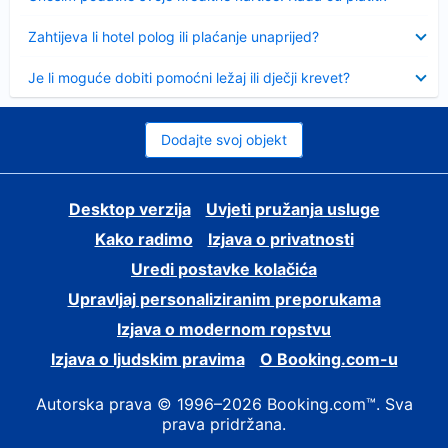
Sažeto
Zahtijeva li hotel polog ili plaćanje unaprijed?
Sažeto
Je li moguće dobiti pomoćni ležaj ili dječji krevet?
Dodajte svoj objekt
Desktop verzija
Uvjeti pružanja usluge
Kako radimo
Izjava o privatnosti
Uredi postavke kolačića
Upravljaj personaliziranim preporukama
Izjava o modernom ropstvu
Izjava o ljudskim pravima
O Booking.com-u
Autorska prava © 1996–2026 Booking.com™. Sva
prava pridržana.