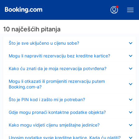
10 najčešćih pitanja
Sažeto
Što je sve uključeno u cijenu sobe?
Sažeto
Mogu li napraviti rezervaciju bez kreditne kartice?
Sažeto
Kako ću znati da je moja rezervacija potvrđena?
Sažeto
Mogu li otkazati ili promijeniti rezervaciju putem
Booking.com-a?
Sažeto
Što je PIN kod i zašto mi je potreban?
Sažeto
Gdje mogu pronaći kontaktne podatke objekta?
Sažeto
Kako mogu vidjeti cijenu smještajne jedinice?
Sažeto
Unosim podatke svoje kreditne kartice. Kada ću platiti?