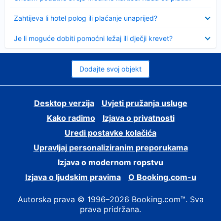
Sažeto
Zahtijeva li hotel polog ili plaćanje unaprijed?
Sažeto
Je li moguće dobiti pomoćni ležaj ili dječji krevet?
Dodajte svoj objekt
Desktop verzija
Uvjeti pružanja usluge
Kako radimo
Izjava o privatnosti
Uredi postavke kolačića
Upravljaj personaliziranim preporukama
Izjava o modernom ropstvu
Izjava o ljudskim pravima
O Booking.com-u
Autorska prava © 1996–2026 Booking.com™. Sva
prava pridržana.