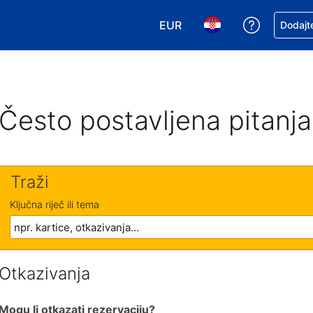
EUR
Zatražite
Dodajte
Odaberite valutu. Vaša je tr
Odaberite svoj jezik
Često postavljena pitanja
Traži
Ključna riječ ili tema
Otkazivanja
Mogu li otkazati rezervaciju?