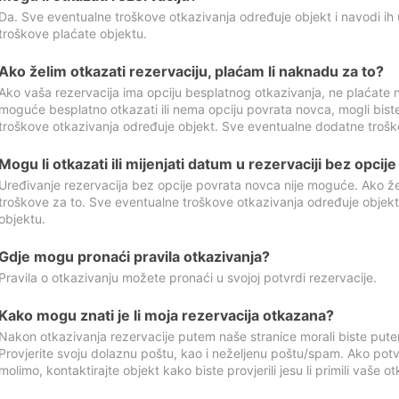
Da. Sve eventualne troškove otkazivanja određuje objekt i navodi ih 
troškove plaćate objektu.
Ako želim otkazati rezervaciju, plaćam li naknadu za to?
Ako vaša rezervacija ima opciju besplatnog otkazivanja, ne plaćate n
moguće besplatno otkazati ili nema opciju povrata novca, mogli bist
troškove otkazivanja određuje objekt. Sve eventualne dodatne trošk
Mogu li otkazati ili mijenjati datum u rezervaciji bez opci
Uređivanje rezervacija bez opcije povrata novca nije moguće. Ako želi
troškove za to. Sve eventualne troškove otkazivanja određuje objek
objektu.
Gdje mogu pronaći pravila otkazivanja?
Pravila o otkazivanju možete pronaći u svojoj potvrdi rezervacije.
Kako mogu znati je li moja rezervacija otkazana?
Nakon otkazivanja rezervacije putem naše stranice morali biste pute
Provjerite svoju dolaznu poštu, kao i neželjenu poštu/spam. Ako potv
molimo, kontaktirajte objekt kako biste provjerili jesu li primili vaše o