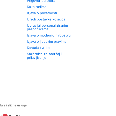
Prigovor partnera
Kako radimo
Izjava o privatnosti
Uredi postavke kolačića
Upravljaj personaliziranim
preporukama
Izjava o modernom ropstvu
Izjava o ljudskim pravima
Kontakt tvrtke
Smjernice za sadržaj i
prijavljivanje
aja i slične usluge.