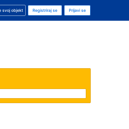
 pomoć sa svojom rezervacijom
 svoj objekt
Registriraj se
Prijavi se
enutačna valuta EUR
. Vaš je trenutačni jezik Hrvatskom