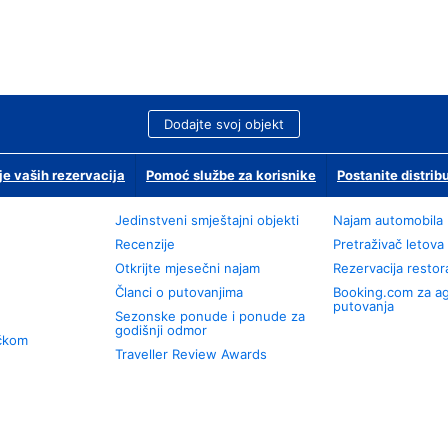
Dodajte svoj objekt
je vaših rezervacija
Pomoć službe za korisnike
Postanite distrib
Jedinstveni smještajni objekti
Najam automobila
Recenzije
Pretraživač letova
Otkrijte mjesečni najam
Rezervacija resto
Članci o putovanjima
Booking.com za a
putovanja
Sezonske ponude i ponude za
godišnji odmor
učkom
Traveller Review Awards