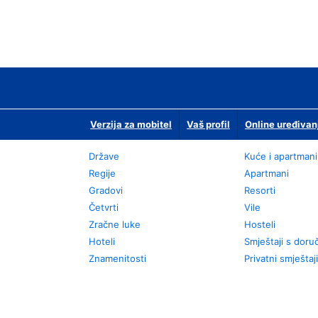
Verzija za mobitel
Vaš profil
Online uređivan
Države
Kuće i apartmani
Regije
Apartmani
Gradovi
Resorti
Četvrti
Vile
Zračne luke
Hosteli
Hoteli
Smještaji s dor
Znamenitosti
Privatni smještaji