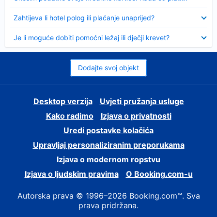
Sažeto
Zahtijeva li hotel polog ili plaćanje unaprijed?
Sažeto
Je li moguće dobiti pomoćni ležaj ili dječji krevet?
Dodajte svoj objekt
Desktop verzija
Uvjeti pružanja usluge
Kako radimo
Izjava o privatnosti
Uredi postavke kolačića
Upravljaj personaliziranim preporukama
Izjava o modernom ropstvu
Izjava o ljudskim pravima
O Booking.com-u
Autorska prava © 1996–2026 Booking.com™. Sva
prava pridržana.