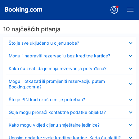
10 najčešćih pitanja
Sažeto
Što je sve uključeno u cijenu sobe?
Sažeto
Mogu li napraviti rezervaciju bez kreditne kartice?
Sažeto
Kako ću znati da je moja rezervacija potvrđena?
Sažeto
Mogu li otkazati ili promijeniti rezervaciju putem
Booking.com-a?
Sažeto
Što je PIN kod i zašto mi je potreban?
Sažeto
Gdje mogu pronaći kontaktne podatke objekta?
Sažeto
Kako mogu vidjeti cijenu smještajne jedinice?
Sažeto
Unosim podatke svoje kreditne kartice. Kada ću platiti?