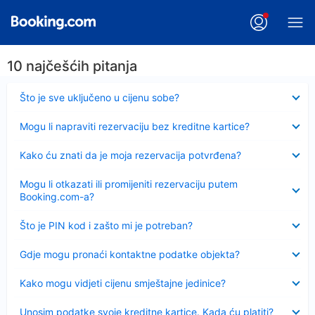
10 najčešćih pitanja
Sažeto
Što je sve uključeno u cijenu sobe?
Sažeto
Mogu li napraviti rezervaciju bez kreditne kartice?
Sažeto
Kako ću znati da je moja rezervacija potvrđena?
Sažeto
Mogu li otkazati ili promijeniti rezervaciju putem
Booking.com-a?
Sažeto
Što je PIN kod i zašto mi je potreban?
Sažeto
Gdje mogu pronaći kontaktne podatke objekta?
Sažeto
Kako mogu vidjeti cijenu smještajne jedinice?
Sažeto
Unosim podatke svoje kreditne kartice. Kada ću platiti?