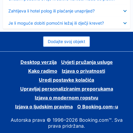
Sažeto
Zahtijeva li hotel polog ili plaćanje unaprijed?
Sažeto
Je li moguće dobiti pomoćni ležaj ili dječji krevet?
Dodajte svoj objekt
Desktop verzija
Uvjeti pružanja usluge
Kako radimo
Izjava o privatnosti
Uredi postavke kolačića
Upravljaj personaliziranim preporukama
Izjava o modernom ropstvu
Izjava o ljudskim pravima
O Booking.com-u
Autorska prava © 1996–2026 Booking.com™. Sva
prava pridržana.