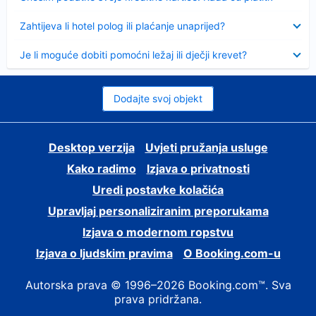
Sažeto
Zahtijeva li hotel polog ili plaćanje unaprijed?
Sažeto
Je li moguće dobiti pomoćni ležaj ili dječji krevet?
Dodajte svoj objekt
Desktop verzija
Uvjeti pružanja usluge
Kako radimo
Izjava o privatnosti
Uredi postavke kolačića
Upravljaj personaliziranim preporukama
Izjava o modernom ropstvu
Izjava o ljudskim pravima
O Booking.com-u
Autorska prava © 1996–2026 Booking.com™. Sva
prava pridržana.