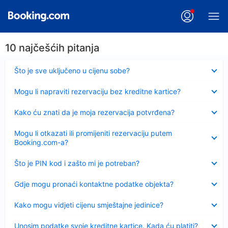
10 najčešćih pitanja
Sažeto
Što je sve uključeno u cijenu sobe?
Sažeto
Mogu li napraviti rezervaciju bez kreditne kartice?
Sažeto
Kako ću znati da je moja rezervacija potvrđena?
Sažeto
Mogu li otkazati ili promijeniti rezervaciju putem
Booking.com-a?
Sažeto
Što je PIN kod i zašto mi je potreban?
Sažeto
Gdje mogu pronaći kontaktne podatke objekta?
Sažeto
Kako mogu vidjeti cijenu smještajne jedinice?
Sažeto
Unosim podatke svoje kreditne kartice. Kada ću platiti?