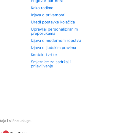
Prigovor partnera
Kako radimo
Izjava o privatnosti
Uredi postavke kolačića
Upravljaj personaliziranim
preporukama
Izjava o modernom ropstvu
Izjava o ljudskim pravima
Kontakt tvrtke
Smjernice za sadržaj i
prijavljivanje
aja i slične usluge.