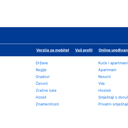
Verzija za mobitel
Vaš profil
Online uređivan
Države
Kuće i apartmani
Regije
Apartmani
Gradovi
Resorti
Četvrti
Vile
Zračne luke
Hosteli
Hoteli
Smještaji s dor
Znamenitosti
Privatni smještaji