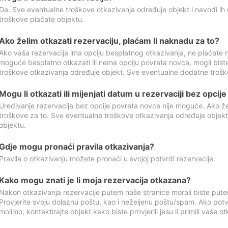
Da. Sve eventualne troškove otkazivanja određuje objekt i navodi ih 
troškove plaćate objektu.
Ako želim otkazati rezervaciju, plaćam li naknadu za to?
Ako vaša rezervacija ima opciju besplatnog otkazivanja, ne plaćate n
moguće besplatno otkazati ili nema opciju povrata novca, mogli bist
troškove otkazivanja određuje objekt. Sve eventualne dodatne trošk
Mogu li otkazati ili mijenjati datum u rezervaciji bez opci
Uređivanje rezervacija bez opcije povrata novca nije moguće. Ako želi
troškove za to. Sve eventualne troškove otkazivanja određuje objek
objektu.
Gdje mogu pronaći pravila otkazivanja?
Pravila o otkazivanju možete pronaći u svojoj potvrdi rezervacije.
Kako mogu znati je li moja rezervacija otkazana?
Nakon otkazivanja rezervacije putem naše stranice morali biste pute
Provjerite svoju dolaznu poštu, kao i neželjenu poštu/spam. Ako potv
molimo, kontaktirajte objekt kako biste provjerili jesu li primili vaše o