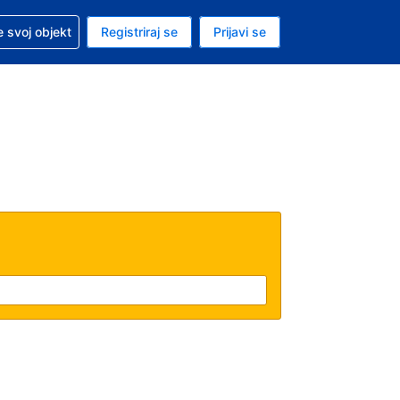
 pomoć sa svojom rezervacijom
 svoj objekt
Registriraj se
Prijavi se
nutačna valuta Američki dolar
. Vaš je trenutačni jezik Hrvatskom