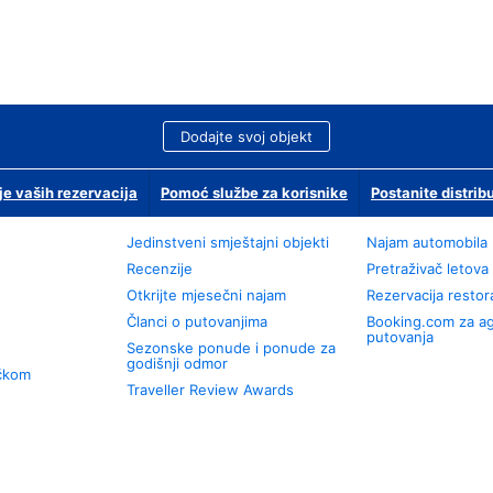
Dodajte svoj objekt
je vaših rezervacija
Pomoć službe za korisnike
Postanite distrib
Jedinstveni smještajni objekti
Najam automobila
Recenzije
Pretraživač letova
Otkrijte mjesečni najam
Rezervacija resto
Članci o putovanjima
Booking.com za a
putovanja
Sezonske ponude i ponude za
godišnji odmor
učkom
Traveller Review Awards