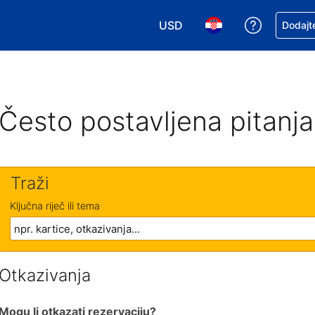
USD
Zatražite
Dodajte
Odaberite valutu. Vaša je tre
Odaberite svoj jezik
Često postavljena pitanja
Traži
Ključna riječ ili tema
Otkazivanja
Mogu li otkazati rezervaciju?