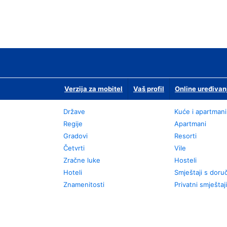
Verzija za mobitel
Vaš profil
Online uređivan
Države
Kuće i apartmani
Regije
Apartmani
Gradovi
Resorti
Četvrti
Vile
Zračne luke
Hosteli
Hoteli
Smještaji s dor
Znamenitosti
Privatni smještaji