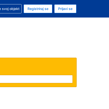
 pomoć sa svojom rezervacijom
 svoj objekt
Registriraj se
Prijavi se
enutačna valuta EUR
. Vaš je trenutačni jezik Hrvatskom