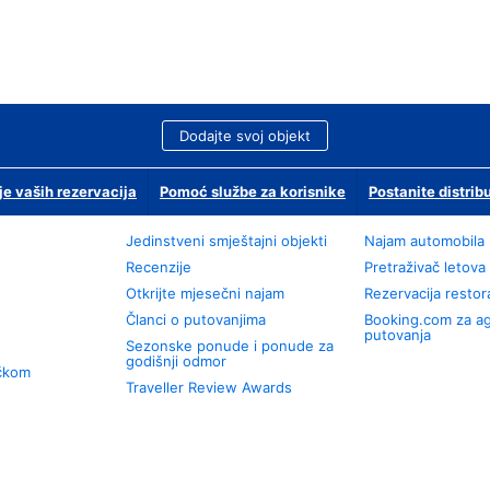
Dodajte svoj objekt
je vaših rezervacija
Pomoć službe za korisnike
Postanite distrib
Jedinstveni smještajni objekti
Najam automobila
Recenzije
Pretraživač letova
Otkrijte mjesečni najam
Rezervacija resto
Članci o putovanjima
Booking.com za a
putovanja
Sezonske ponude i ponude za
godišnji odmor
učkom
Traveller Review Awards