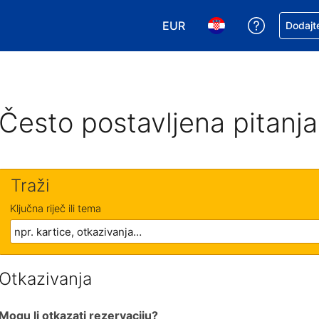
EUR
Zatražite
Dodajte
Odaberite valutu. Vaša je tr
Odaberite svoj jezik
Često postavljena pitanja
Traži
Ključna riječ ili tema
Otkazivanja
Mogu li otkazati rezervaciju?