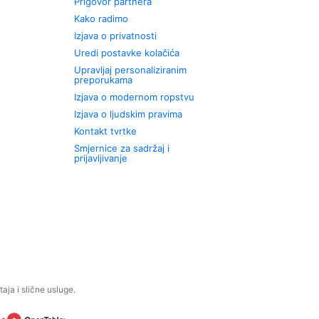
Prigovor partnera
Kako radimo
Izjava o privatnosti
Uredi postavke kolačića
Upravljaj personaliziranim
preporukama
Izjava o modernom ropstvu
Izjava o ljudskim pravima
Kontakt tvrtke
Smjernice za sadržaj i
prijavljivanje
aja i slične usluge.