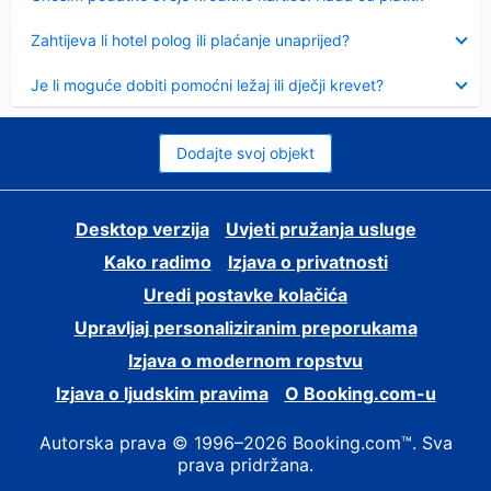
Sažeto
Zahtijeva li hotel polog ili plaćanje unaprijed?
Sažeto
Je li moguće dobiti pomoćni ležaj ili dječji krevet?
Dodajte svoj objekt
Desktop verzija
Uvjeti pružanja usluge
Kako radimo
Izjava o privatnosti
Uredi postavke kolačića
Upravljaj personaliziranim preporukama
Izjava o modernom ropstvu
Izjava o ljudskim pravima
O Booking.com-u
Autorska prava © 1996–2026 Booking.com™. Sva
prava pridržana.