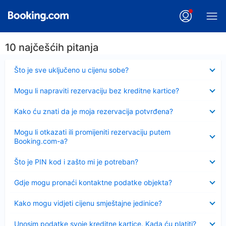
10 najčešćih pitanja
Sažeto
Što je sve uključeno u cijenu sobe?
Sažeto
Mogu li napraviti rezervaciju bez kreditne kartice?
Sažeto
Kako ću znati da je moja rezervacija potvrđena?
Sažeto
Mogu li otkazati ili promijeniti rezervaciju putem
Booking.com-a?
Sažeto
Što je PIN kod i zašto mi je potreban?
Sažeto
Gdje mogu pronaći kontaktne podatke objekta?
Sažeto
Kako mogu vidjeti cijenu smještajne jedinice?
Sažeto
Unosim podatke svoje kreditne kartice. Kada ću platiti?