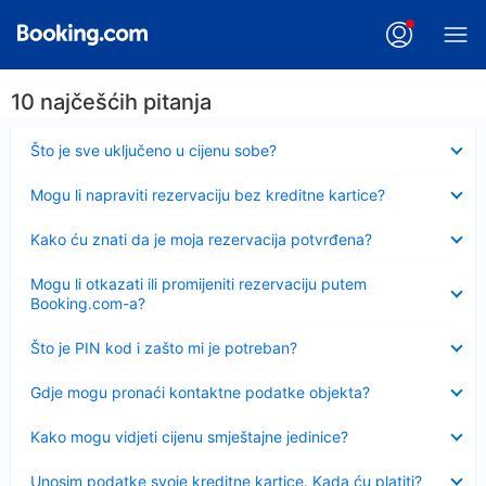
10 najčešćih pitanja
Sažeto
Što je sve uključeno u cijenu sobe?
Sažeto
Mogu li napraviti rezervaciju bez kreditne kartice?
Sažeto
Kako ću znati da je moja rezervacija potvrđena?
Sažeto
Mogu li otkazati ili promijeniti rezervaciju putem
Booking.com-a?
Sažeto
Što je PIN kod i zašto mi je potreban?
Sažeto
Gdje mogu pronaći kontaktne podatke objekta?
Sažeto
Kako mogu vidjeti cijenu smještajne jedinice?
Sažeto
Unosim podatke svoje kreditne kartice. Kada ću platiti?