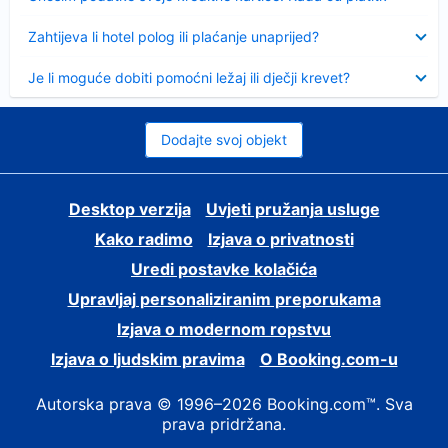
Sažeto
Zahtijeva li hotel polog ili plaćanje unaprijed?
Sažeto
Je li moguće dobiti pomoćni ležaj ili dječji krevet?
Dodajte svoj objekt
Desktop verzija
Uvjeti pružanja usluge
Kako radimo
Izjava o privatnosti
Uredi postavke kolačića
Upravljaj personaliziranim preporukama
Izjava o modernom ropstvu
Izjava o ljudskim pravima
O Booking.com-u
Autorska prava © 1996–2026 Booking.com™. Sva
prava pridržana.