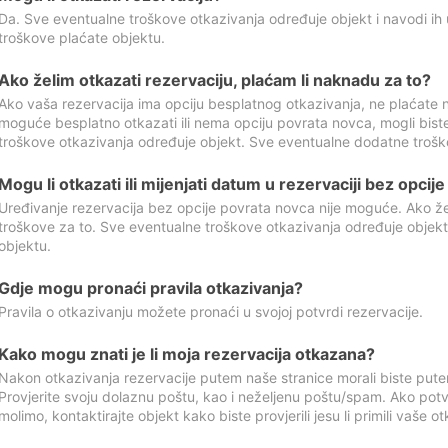
Da. Sve eventualne troškove otkazivanja određuje objekt i navodi ih 
troškove plaćate objektu.
Ako želim otkazati rezervaciju, plaćam li naknadu za to?
Ako vaša rezervacija ima opciju besplatnog otkazivanja, ne plaćate n
moguće besplatno otkazati ili nema opciju povrata novca, mogli bist
troškove otkazivanja određuje objekt. Sve eventualne dodatne trošk
Mogu li otkazati ili mijenjati datum u rezervaciji bez opci
Uređivanje rezervacija bez opcije povrata novca nije moguće. Ako želi
troškove za to. Sve eventualne troškove otkazivanja određuje objek
objektu.
Gdje mogu pronaći pravila otkazivanja?
Pravila o otkazivanju možete pronaći u svojoj potvrdi rezervacije.
Kako mogu znati je li moja rezervacija otkazana?
Nakon otkazivanja rezervacije putem naše stranice morali biste pute
Provjerite svoju dolaznu poštu, kao i neželjenu poštu/spam. Ako potv
molimo, kontaktirajte objekt kako biste provjerili jesu li primili vaše o