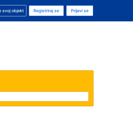
 pomoć sa svojom rezervacijom
 svoj objekt
Registriraj se
Prijavi se
nutačna valuta Američki dolar
. Vaš je trenutačni jezik Hrvatskom