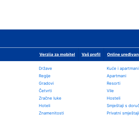
Verzija za mobitel
Vaš profil
Online uređivan
Države
Kuće i apartmani
Regije
Apartmani
Gradovi
Resorti
Četvrti
Vile
Zračne luke
Hosteli
Hoteli
Smještaji s dor
Znamenitosti
Privatni smještaji