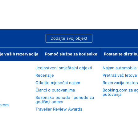
Dodajte svoj objekt
je vaših rezervacija
Pomoć službe za korisnike
Postanite distrib
Jedinstveni smještajni objekti
Najam automobila
Recenzije
Pretraživač letova
Otkrijte mjesečni najam
Rezervacija resto
Članci o putovanjima
Booking.com za a
putovanja
Sezonske ponude i ponude za
godišnji odmor
učkom
Traveller Review Awards