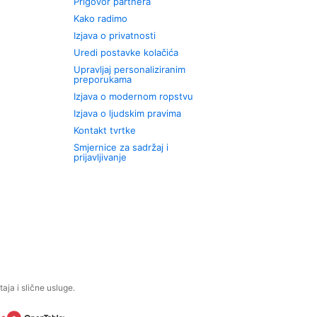
Prigovor partnera
Kako radimo
Izjava o privatnosti
Uredi postavke kolačića
Upravljaj personaliziranim
preporukama
Izjava o modernom ropstvu
Izjava o ljudskim pravima
Kontakt tvrtke
Smjernice za sadržaj i
prijavljivanje
aja i slične usluge.