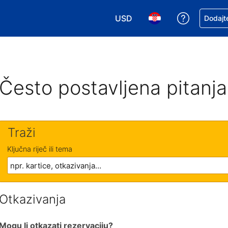
USD
Zatražite
Dodajte
Odaberite valutu. Vaša je tre
Odaberite svoj jezik
Često postavljena pitanja
Traži
Ključna riječ ili tema
Otkazivanja
Mogu li otkazati rezervaciju?