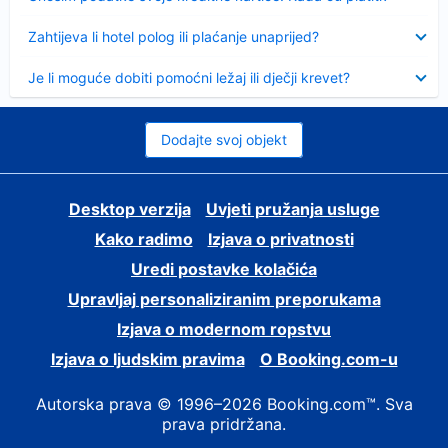
Sažeto
Zahtijeva li hotel polog ili plaćanje unaprijed?
Sažeto
Je li moguće dobiti pomoćni ležaj ili dječji krevet?
Dodajte svoj objekt
Desktop verzija
Uvjeti pružanja usluge
Kako radimo
Izjava o privatnosti
Uredi postavke kolačića
Upravljaj personaliziranim preporukama
Izjava o modernom ropstvu
Izjava o ljudskim pravima
O Booking.com-u
Autorska prava © 1996–2026 Booking.com™. Sva
prava pridržana.