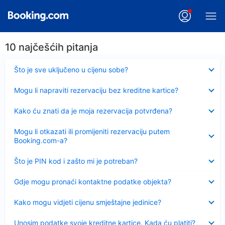
10 najčešćih pitanja
Sažeto
Što je sve uključeno u cijenu sobe?
Sažeto
Mogu li napraviti rezervaciju bez kreditne kartice?
Sažeto
Kako ću znati da je moja rezervacija potvrđena?
Sažeto
Mogu li otkazati ili promijeniti rezervaciju putem
Booking.com-a?
Sažeto
Što je PIN kod i zašto mi je potreban?
Sažeto
Gdje mogu pronaći kontaktne podatke objekta?
Sažeto
Kako mogu vidjeti cijenu smještajne jedinice?
Sažeto
Unosim podatke svoje kreditne kartice. Kada ću platiti?