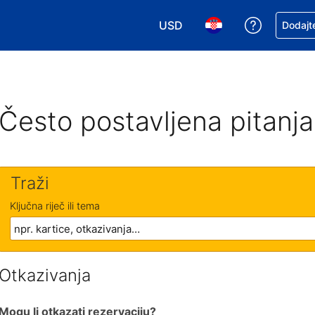
USD
Zatražite
Dodajte
Odaberite valutu. Vaša je tre
Odaberite svoj jezik
Često postavljena pitanja
Traži
Ključna riječ ili tema
Otkazivanja
Mogu li otkazati rezervaciju?