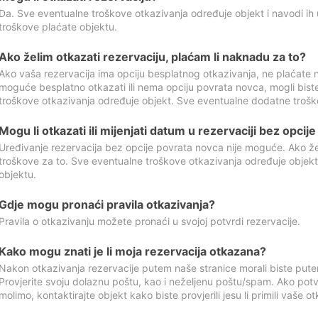
Da. Sve eventualne troškove otkazivanja određuje objekt i navodi ih 
troškove plaćate objektu.
Ako želim otkazati rezervaciju, plaćam li naknadu za to?
Ako vaša rezervacija ima opciju besplatnog otkazivanja, ne plaćate n
moguće besplatno otkazati ili nema opciju povrata novca, mogli bist
troškove otkazivanja određuje objekt. Sve eventualne dodatne trošk
Mogu li otkazati ili mijenjati datum u rezervaciji bez opci
Uređivanje rezervacija bez opcije povrata novca nije moguće. Ako želi
troškove za to. Sve eventualne troškove otkazivanja određuje objek
objektu.
Gdje mogu pronaći pravila otkazivanja?
Pravila o otkazivanju možete pronaći u svojoj potvrdi rezervacije.
Kako mogu znati je li moja rezervacija otkazana?
Nakon otkazivanja rezervacije putem naše stranice morali biste pute
Provjerite svoju dolaznu poštu, kao i neželjenu poštu/spam. Ako potv
molimo, kontaktirajte objekt kako biste provjerili jesu li primili vaše o