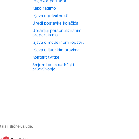
Prigovor partnera
Kako radimo
Izjava o privatnosti
Uredi postavke kolačića
Upravljaj personaliziranim
preporukama
Izjava o modernom ropstvu
Izjava o ljudskim pravima
Kontakt tvrtke
Smjernice za sadržaj i
prijavljivanje
aja i slične usluge.