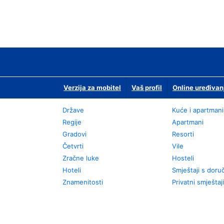
Verzija za mobitel
Vaš profil
Online uređivan
Države
Kuće i apartmani
Regije
Apartmani
Gradovi
Resorti
Četvrti
Vile
Zračne luke
Hosteli
Hoteli
Smještaji s dor
Znamenitosti
Privatni smještaji