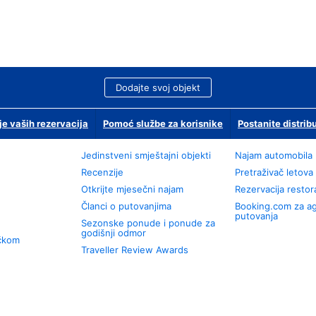
Dodajte svoj objekt
je vaših rezervacija
Pomoć službe za korisnike
Postanite distrib
Jedinstveni smještajni objekti
Najam automobila
Recenzije
Pretraživač letova
Otkrijte mjesečni najam
Rezervacija resto
Članci o putovanjima
Booking.com za a
putovanja
Sezonske ponude i ponude za
godišnji odmor
učkom
Traveller Review Awards