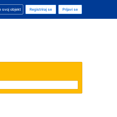
 pomoć sa svojom rezervacijom
 svoj objekt
Registriraj se
Prijavi se
nutačna valuta Američki dolar
. Vaš je trenutačni jezik Hrvatskom