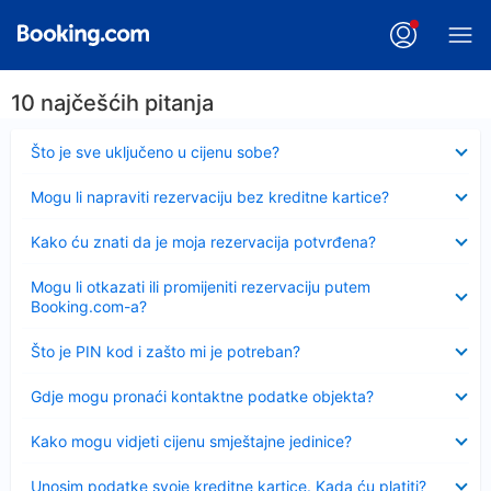
10 najčešćih pitanja
Sažeto
Što je sve uključeno u cijenu sobe?
Sažeto
Mogu li napraviti rezervaciju bez kreditne kartice?
Sažeto
Kako ću znati da je moja rezervacija potvrđena?
Sažeto
Mogu li otkazati ili promijeniti rezervaciju putem
Booking.com-a?
Sažeto
Što je PIN kod i zašto mi je potreban?
Sažeto
Gdje mogu pronaći kontaktne podatke objekta?
Sažeto
Kako mogu vidjeti cijenu smještajne jedinice?
Sažeto
Unosim podatke svoje kreditne kartice. Kada ću platiti?