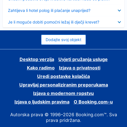
Sažeto
Zahtijeva li hotel polog ili plaćanje unaprijed?
Sažeto
Je li moguće dobiti pomoćni ležaj ili dječji krevet?
Dodajte svoj objekt
Desktop verzija
Uvjeti pružanja usluge
Kako radimo
Izjava o privatnosti
Uredi postavke kolačića
Upravljaj personaliziranim preporukama
Izjava o modernom ropstvu
Izjava o ljudskim pravima
O Booking.com-u
Autorska prava © 1996–2026 Booking.com™. Sva
prava pridržana.