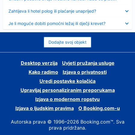
Sažeto
Zahtijeva li hotel polog ili plaćanje unaprijed?
Sažeto
Je li moguće dobiti pomoćni ležaj ili dječji krevet?
Dodajte svoj objekt
Desktop verzija
Uvjeti pružanja usluge
Kako radimo
Izjava o privatnosti
Uredi postavke kolačića
Upravljaj personaliziranim preporukama
Izjava o modernom ropstvu
Izjava o ljudskim pravima
O Booking.com-u
Autorska prava © 1996–2026 Booking.com™. Sva
prava pridržana.