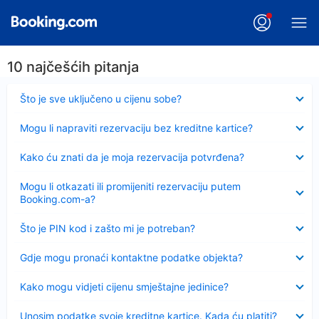
10 najčešćih pitanja
Sažeto
Što je sve uključeno u cijenu sobe?
Sažeto
Mogu li napraviti rezervaciju bez kreditne kartice?
Sažeto
Kako ću znati da je moja rezervacija potvrđena?
Sažeto
Mogu li otkazati ili promijeniti rezervaciju putem
Booking.com-a?
Sažeto
Što je PIN kod i zašto mi je potreban?
Sažeto
Gdje mogu pronaći kontaktne podatke objekta?
Sažeto
Kako mogu vidjeti cijenu smještajne jedinice?
Sažeto
Unosim podatke svoje kreditne kartice. Kada ću platiti?