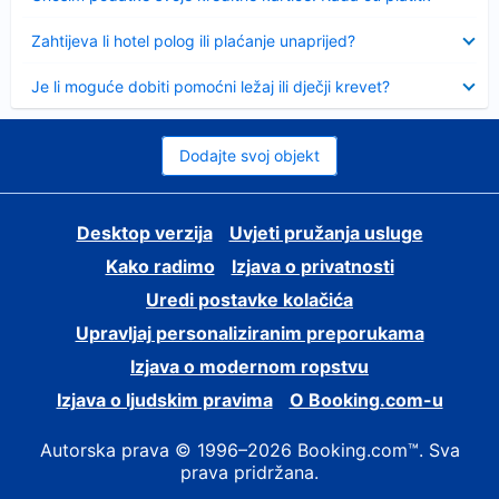
Sažeto
Zahtijeva li hotel polog ili plaćanje unaprijed?
Sažeto
Je li moguće dobiti pomoćni ležaj ili dječji krevet?
Dodajte svoj objekt
Desktop verzija
Uvjeti pružanja usluge
Kako radimo
Izjava o privatnosti
Uredi postavke kolačića
Upravljaj personaliziranim preporukama
Izjava o modernom ropstvu
Izjava o ljudskim pravima
O Booking.com-u
Autorska prava © 1996–2026 Booking.com™. Sva
prava pridržana.