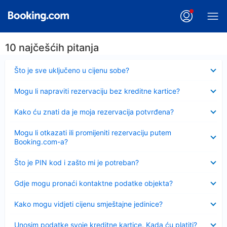
10 najčešćih pitanja
Sažeto
Što je sve uključeno u cijenu sobe?
Sažeto
Mogu li napraviti rezervaciju bez kreditne kartice?
Sažeto
Kako ću znati da je moja rezervacija potvrđena?
Sažeto
Mogu li otkazati ili promijeniti rezervaciju putem
Booking.com-a?
Sažeto
Što je PIN kod i zašto mi je potreban?
Sažeto
Gdje mogu pronaći kontaktne podatke objekta?
Sažeto
Kako mogu vidjeti cijenu smještajne jedinice?
Sažeto
Unosim podatke svoje kreditne kartice. Kada ću platiti?