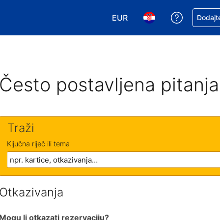
EUR
Zatražite
Dodajte
Odaberite valutu. Vaša je tr
Odaberite svoj jezik
Često postavljena pitanja
Traži
Ključna riječ ili tema
Otkazivanja
Mogu li otkazati rezervaciju?