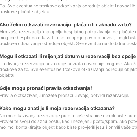
Da. Sve eventualne troškove otkazivanja određuje objekt i navodi ih 
troškove plaćate objektu.
Ako želim otkazati rezervaciju, plaćam li naknadu za to?
Ako vaša rezervacija ima opciju besplatnog otkazivanja, ne plaćate n
moguće besplatno otkazati ili nema opciju povrata novca, mogli bist
troškove otkazivanja određuje objekt. Sve eventualne dodatne trošk
Mogu li otkazati ili mijenjati datum u rezervaciji bez opci
Uređivanje rezervacija bez opcije povrata novca nije moguće. Ako želi
troškove za to. Sve eventualne troškove otkazivanja određuje objek
objektu.
Gdje mogu pronaći pravila otkazivanja?
Pravila o otkazivanju možete pronaći u svojoj potvrdi rezervacije.
Kako mogu znati je li moja rezervacija otkazana?
Nakon otkazivanja rezervacije putem naše stranice morali biste pute
Provjerite svoju dolaznu poštu, kao i neželjenu poštu/spam. Ako potv
molimo, kontaktirajte objekt kako biste provjerili jesu li primili vaše o