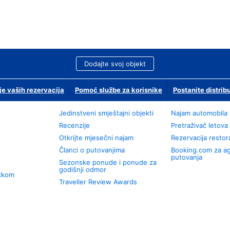
Dodajte svoj objekt
je vaših rezervacija
Pomoć službe za korisnike
Postanite distrib
Jedinstveni smještajni objekti
Najam automobila
Recenzije
Pretraživač letova
Otkrijte mjesečni najam
Rezervacija resto
Članci o putovanjima
Booking.com za a
putovanja
Sezonske ponude i ponude za
godišnji odmor
učkom
Traveller Review Awards