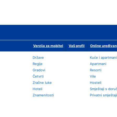
Verzija za mobitel
Vaš profil
Online uređivan
Države
Kuće i apartmani
Regije
Apartmani
Gradovi
Resorti
Četvrti
Vile
Zračne luke
Hosteli
Hoteli
Smještaji s dor
Znamenitosti
Privatni smještaji