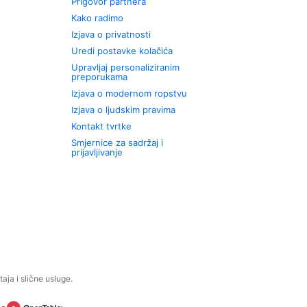
Prigovor partnera
Kako radimo
Izjava o privatnosti
Uredi postavke kolačića
Upravljaj personaliziranim
preporukama
Izjava o modernom ropstvu
Izjava o ljudskim pravima
Kontakt tvrtke
Smjernice za sadržaj i
prijavljivanje
aja i slične usluge.