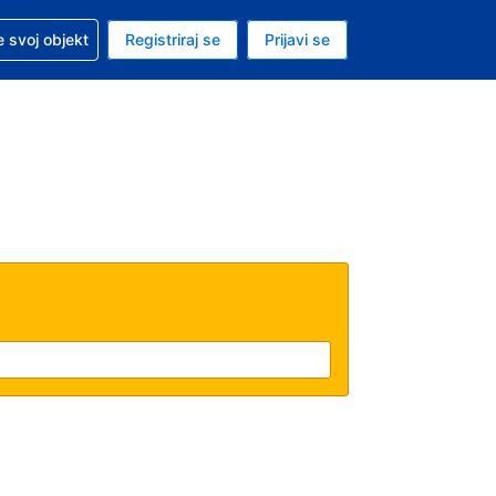
 pomoć sa svojom rezervacijom
 svoj objekt
Registriraj se
Prijavi se
enutačna valuta EUR
. Vaš je trenutačni jezik Hrvatskom