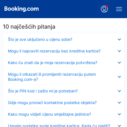
10 najčešćih pitanja
Sažeto
Što je sve uključeno u cijenu sobe?
Sažeto
Mogu li napraviti rezervaciju bez kreditne kartice?
Sažeto
Kako ću znati da je moja rezervacija potvrđena?
Sažeto
Mogu li otkazati ili promijeniti rezervaciju putem
Booking.com-a?
Sažeto
Što je PIN kod i zašto mi je potreban?
Sažeto
Gdje mogu pronaći kontaktne podatke objekta?
Sažeto
Kako mogu vidjeti cijenu smještajne jedinice?
Sažeto
Unosim podatke svoje kreditne kartice. Kada ću platiti?