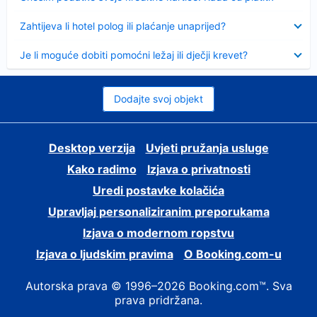
Sažeto
Zahtijeva li hotel polog ili plaćanje unaprijed?
Sažeto
Je li moguće dobiti pomoćni ležaj ili dječji krevet?
Dodajte svoj objekt
Desktop verzija
Uvjeti pružanja usluge
Kako radimo
Izjava o privatnosti
Uredi postavke kolačića
Upravljaj personaliziranim preporukama
Izjava o modernom ropstvu
Izjava o ljudskim pravima
O Booking.com-u
Autorska prava © 1996–2026 Booking.com™. Sva
prava pridržana.