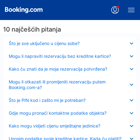
10 najčešćih pitanja
Sažeto
Što je sve uključeno u cijenu sobe?
Sažeto
Mogu li napraviti rezervaciju bez kreditne kartice?
Sažeto
Kako ću znati da je moja rezervacija potvrđena?
Sažeto
Mogu li otkazati ili promijeniti rezervaciju putem
Booking.com-a?
Sažeto
Što je PIN kod i zašto mi je potreban?
Sažeto
Gdje mogu pronaći kontaktne podatke objekta?
Sažeto
Kako mogu vidjeti cijenu smještajne jedinice?
Sažeto
Unosim podatke svoje kreditne kartice. Kada ću platiti?