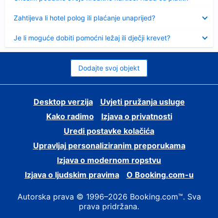
Sažeto
Zahtijeva li hotel polog ili plaćanje unaprijed?
Sažeto
Je li moguće dobiti pomoćni ležaj ili dječji krevet?
Dodajte svoj objekt
Desktop verzija
Uvjeti pružanja usluge
Kako radimo
Izjava o privatnosti
Uredi postavke kolačića
Upravljaj personaliziranim preporukama
Izjava o modernom ropstvu
Izjava o ljudskim pravima
O Booking.com-u
Autorska prava © 1996–2026 Booking.com™. Sva
prava pridržana.