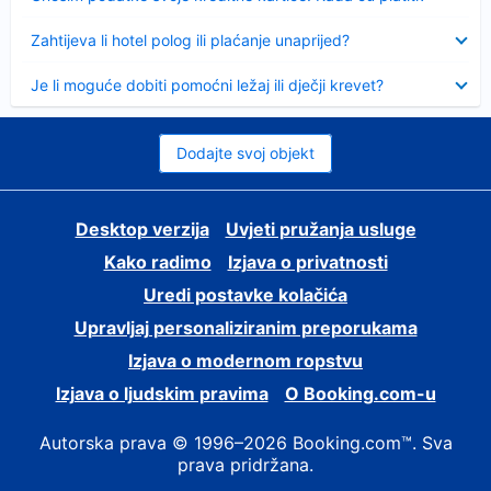
Sažeto
Zahtijeva li hotel polog ili plaćanje unaprijed?
Sažeto
Je li moguće dobiti pomoćni ležaj ili dječji krevet?
Dodajte svoj objekt
Desktop verzija
Uvjeti pružanja usluge
Kako radimo
Izjava o privatnosti
Uredi postavke kolačića
Upravljaj personaliziranim preporukama
Izjava o modernom ropstvu
Izjava o ljudskim pravima
O Booking.com-u
Autorska prava © 1996–2026 Booking.com™. Sva
prava pridržana.