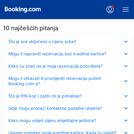
10 najčešćih pitanja
Sažeto
Što je sve uključeno u cijenu sobe?
Sažeto
Mogu li napraviti rezervaciju bez kreditne kartice?
Sažeto
Kako ću znati da je moja rezervacija potvrđena?
Sažeto
Mogu li otkazati ili promijeniti rezervaciju putem
Booking.com-a?
Sažeto
Što je PIN kod i zašto mi je potreban?
Sažeto
Gdje mogu pronaći kontaktne podatke objekta?
Sažeto
Kako mogu vidjeti cijenu smještajne jedinice?
Sažeto
Unosim podatke svoje kreditne kartice. Kada ću platiti?