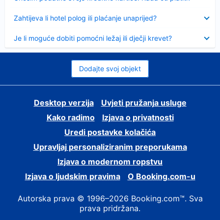
Sažeto
Zahtijeva li hotel polog ili plaćanje unaprijed?
Sažeto
Je li moguće dobiti pomoćni ležaj ili dječji krevet?
Dodajte svoj objekt
Desktop verzija
Uvjeti pružanja usluge
Kako radimo
Izjava o privatnosti
Uredi postavke kolačića
Upravljaj personaliziranim preporukama
Izjava o modernom ropstvu
Izjava o ljudskim pravima
O Booking.com-u
Autorska prava © 1996–2026 Booking.com™. Sva
prava pridržana.