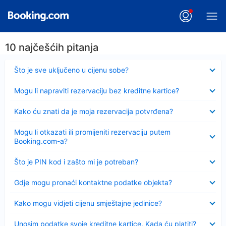
10 najčešćih pitanja
Sažeto
Što je sve uključeno u cijenu sobe?
Sažeto
Mogu li napraviti rezervaciju bez kreditne kartice?
Sažeto
Kako ću znati da je moja rezervacija potvrđena?
Sažeto
Mogu li otkazati ili promijeniti rezervaciju putem
Booking.com-a?
Sažeto
Što je PIN kod i zašto mi je potreban?
Sažeto
Gdje mogu pronaći kontaktne podatke objekta?
Sažeto
Kako mogu vidjeti cijenu smještajne jedinice?
Sažeto
Unosim podatke svoje kreditne kartice. Kada ću platiti?