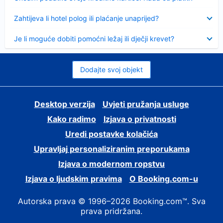
Sažeto
Zahtijeva li hotel polog ili plaćanje unaprijed?
Sažeto
Je li moguće dobiti pomoćni ležaj ili dječji krevet?
Dodajte svoj objekt
Desktop verzija
Uvjeti pružanja usluge
Kako radimo
Izjava o privatnosti
Uredi postavke kolačića
Upravljaj personaliziranim preporukama
Izjava o modernom ropstvu
Izjava o ljudskim pravima
O Booking.com-u
Autorska prava © 1996–2026 Booking.com™. Sva
prava pridržana.