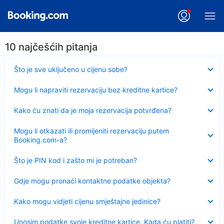
10 najčešćih pitanja
Sažeto
Što je sve uključeno u cijenu sobe?
Sažeto
Mogu li napraviti rezervaciju bez kreditne kartice?
Sažeto
Kako ću znati da je moja rezervacija potvrđena?
Sažeto
Mogu li otkazati ili promijeniti rezervaciju putem
Booking.com-a?
Sažeto
Što je PIN kod i zašto mi je potreban?
Sažeto
Gdje mogu pronaći kontaktne podatke objekta?
Sažeto
Kako mogu vidjeti cijenu smještajne jedinice?
Sažeto
Unosim podatke svoje kreditne kartice. Kada ću platiti?