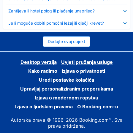
Sažeto
Zahtijeva li hotel polog ili plaćanje unaprijed?
Sažeto
Je li moguće dobiti pomoćni ležaj ili dječji krevet?
Dodajte svoj objekt
Desktop verzija
Uvjeti pružanja usluge
Kako radimo
Izjava o privatnosti
Uredi postavke kolačića
Upravljaj personaliziranim preporukama
Izjava o modernom ropstvu
Izjava o ljudskim pravima
O Booking.com-u
Autorska prava © 1996–2026 Booking.com™. Sva
prava pridržana.