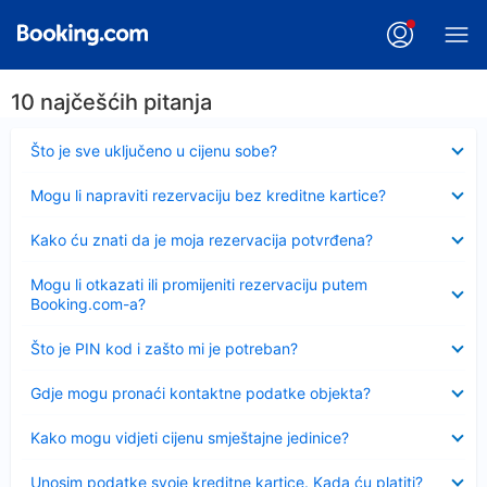
10 najčešćih pitanja
Sažeto
Što je sve uključeno u cijenu sobe?
Sažeto
Mogu li napraviti rezervaciju bez kreditne kartice?
Sažeto
Kako ću znati da je moja rezervacija potvrđena?
Sažeto
Mogu li otkazati ili promijeniti rezervaciju putem
Booking.com-a?
Sažeto
Što je PIN kod i zašto mi je potreban?
Sažeto
Gdje mogu pronaći kontaktne podatke objekta?
Sažeto
Kako mogu vidjeti cijenu smještajne jedinice?
Sažeto
Unosim podatke svoje kreditne kartice. Kada ću platiti?