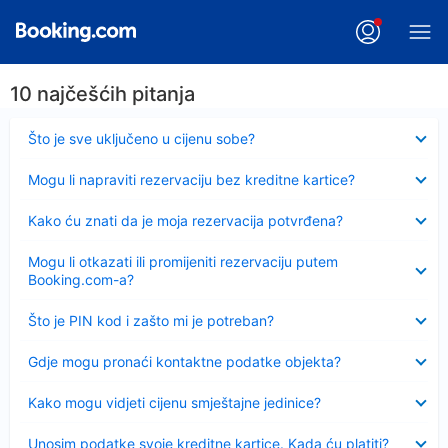
10 najčešćih pitanja
Sažeto
Što je sve uključeno u cijenu sobe?
Sažeto
Mogu li napraviti rezervaciju bez kreditne kartice?
Sažeto
Kako ću znati da je moja rezervacija potvrđena?
Sažeto
Mogu li otkazati ili promijeniti rezervaciju putem
Booking.com-a?
Sažeto
Što je PIN kod i zašto mi je potreban?
Sažeto
Gdje mogu pronaći kontaktne podatke objekta?
Sažeto
Kako mogu vidjeti cijenu smještajne jedinice?
Sažeto
Unosim podatke svoje kreditne kartice. Kada ću platiti?