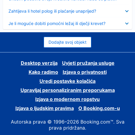
Sažeto
Zahtijeva li hotel polog ili plaćanje unaprijed?
Sažeto
Je li moguće dobiti pomoćni ležaj ili dječji krevet?
Dodajte svoj objekt
Desktop verzija
Uvjeti pružanja usluge
Kako radimo
Izjava o privatnosti
Uredi postavke kolačića
Upravljaj personaliziranim preporukama
Izjava o modernom ropstvu
Izjava o ljudskim pravima
O Booking.com-u
Autorska prava © 1996–2026 Booking.com™. Sva
prava pridržana.