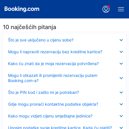
10 najčešćih pitanja
Sažeto
Što je sve uključeno u cijenu sobe?
Sažeto
Mogu li napraviti rezervaciju bez kreditne kartice?
Sažeto
Kako ću znati da je moja rezervacija potvrđena?
Sažeto
Mogu li otkazati ili promijeniti rezervaciju putem
Booking.com-a?
Sažeto
Što je PIN kod i zašto mi je potreban?
Sažeto
Gdje mogu pronaći kontaktne podatke objekta?
Sažeto
Kako mogu vidjeti cijenu smještajne jedinice?
Sažeto
Unosim podatke svoje kreditne kartice. Kada ću platiti?