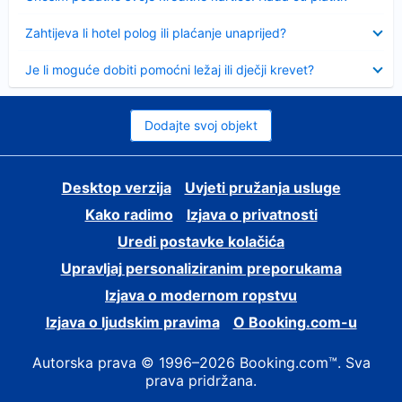
Sažeto
Zahtijeva li hotel polog ili plaćanje unaprijed?
Sažeto
Je li moguće dobiti pomoćni ležaj ili dječji krevet?
Dodajte svoj objekt
Desktop verzija
Uvjeti pružanja usluge
Kako radimo
Izjava o privatnosti
Uredi postavke kolačića
Upravljaj personaliziranim preporukama
Izjava o modernom ropstvu
Izjava o ljudskim pravima
O Booking.com-u
Autorska prava © 1996–2026 Booking.com™. Sva
prava pridržana.