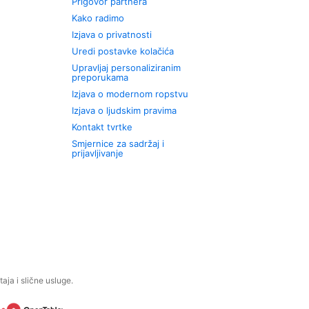
Prigovor partnera
Kako radimo
Izjava o privatnosti
Uredi postavke kolačića
Upravljaj personaliziranim
preporukama
Izjava o modernom ropstvu
Izjava o ljudskim pravima
Kontakt tvrtke
Smjernice za sadržaj i
prijavljivanje
aja i slične usluge.