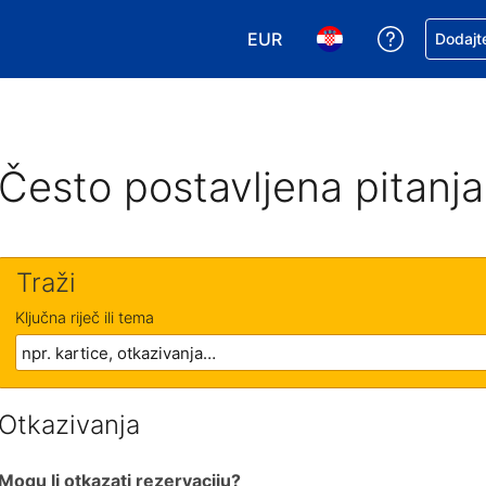
EUR
Zatražite
Dodajte
Odaberite valutu. Vaša je tr
Odaberite svoj jezik
Često postavljena pitanja
Traži
Ključna riječ ili tema
Otkazivanja
Mogu li otkazati rezervaciju?