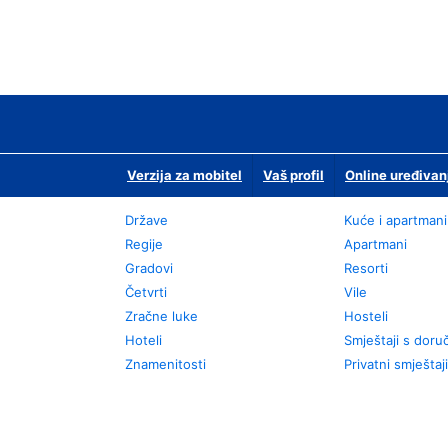
Verzija za mobitel
Vaš profil
Online uređivan
Države
Kuće i apartmani
Regije
Apartmani
Gradovi
Resorti
Četvrti
Vile
Zračne luke
Hosteli
Hoteli
Smještaji s dor
Znamenitosti
Privatni smještaji