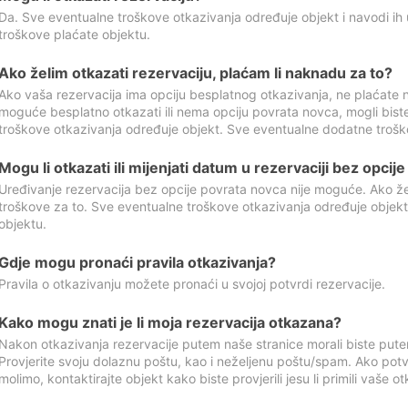
Da. Sve eventualne troškove otkazivanja određuje objekt i navodi ih 
troškove plaćate objektu.
Ako želim otkazati rezervaciju, plaćam li naknadu za to?
Ako vaša rezervacija ima opciju besplatnog otkazivanja, ne plaćate n
moguće besplatno otkazati ili nema opciju povrata novca, mogli bist
troškove otkazivanja određuje objekt. Sve eventualne dodatne trošk
Mogu li otkazati ili mijenjati datum u rezervaciji bez opci
Uređivanje rezervacija bez opcije povrata novca nije moguće. Ako želi
troškove za to. Sve eventualne troškove otkazivanja određuje objek
objektu.
Gdje mogu pronaći pravila otkazivanja?
Pravila o otkazivanju možete pronaći u svojoj potvrdi rezervacije.
Kako mogu znati je li moja rezervacija otkazana?
Nakon otkazivanja rezervacije putem naše stranice morali biste pute
Provjerite svoju dolaznu poštu, kao i neželjenu poštu/spam. Ako potv
molimo, kontaktirajte objekt kako biste provjerili jesu li primili vaše o