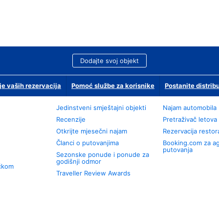
Dodajte svoj objekt
je vaših rezervacija
Pomoć službe za korisnike
Postanite distrib
Jedinstveni smještajni objekti
Najam automobila
Recenzije
Pretraživač letova
Otkrijte mjesečni najam
Rezervacija resto
Članci o putovanjima
Booking.com za a
putovanja
Sezonske ponude i ponude za
godišnji odmor
učkom
Traveller Review Awards