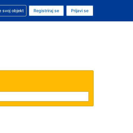
 pomoć sa svojom rezervacijom
 svoj objekt
Registriraj se
Prijavi se
enutačna valuta EUR
. Vaš je trenutačni jezik Hrvatskom