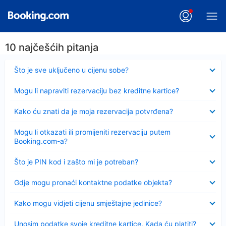
10 najčešćih pitanja
Sažeto
Što je sve uključeno u cijenu sobe?
Sažeto
Mogu li napraviti rezervaciju bez kreditne kartice?
Sažeto
Kako ću znati da je moja rezervacija potvrđena?
Sažeto
Mogu li otkazati ili promijeniti rezervaciju putem
Booking.com-a?
Sažeto
Što je PIN kod i zašto mi je potreban?
Sažeto
Gdje mogu pronaći kontaktne podatke objekta?
Sažeto
Kako mogu vidjeti cijenu smještajne jedinice?
Sažeto
Unosim podatke svoje kreditne kartice. Kada ću platiti?