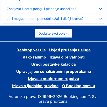
Sažeto
Zahtijeva li hotel polog ili plaćanje unaprijed?
Sažeto
Je li moguće dobiti pomoćni ležaj ili dječji krevet?
Dodajte svoj objekt
Desktop verzija
Uvjeti pružanja usluge
Kako radimo
Izjava o privatnosti
Uredi postavke kolačića
Upravljaj personaliziranim preporukama
Izjava o modernom ropstvu
Izjava o ljudskim pravima
O Booking.com-u
Autorska prava © 1996–2026 Booking.com™. Sva
prava pridržana.