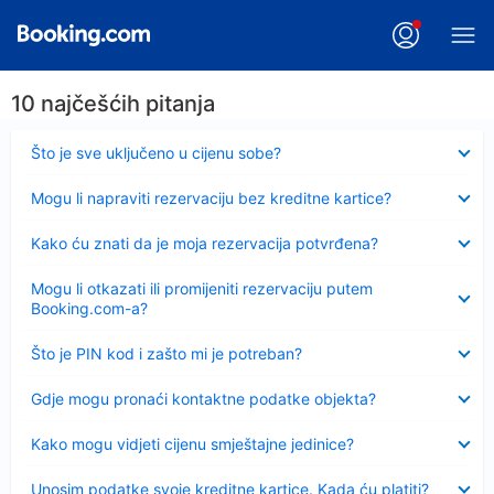
10 najčešćih pitanja
Sažeto
Što je sve uključeno u cijenu sobe?
Sažeto
Mogu li napraviti rezervaciju bez kreditne kartice?
Sažeto
Kako ću znati da je moja rezervacija potvrđena?
Sažeto
Mogu li otkazati ili promijeniti rezervaciju putem
Booking.com-a?
Sažeto
Što je PIN kod i zašto mi je potreban?
Sažeto
Gdje mogu pronaći kontaktne podatke objekta?
Sažeto
Kako mogu vidjeti cijenu smještajne jedinice?
Sažeto
Unosim podatke svoje kreditne kartice. Kada ću platiti?