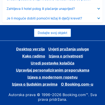
Sažeto
Zahtijeva li hotel polog ili plaćanje unaprijed?
Sažeto
Je li moguće dobiti pomoćni ležaj ili dječji krevet?
Dodajte svoj objekt
Desktop verzija
Uvjeti pružanja usluge
Kako radimo
Izjava o privatnosti
Uredi postavke kolačića
Upravljaj personaliziranim preporukama
Izjava o modernom ropstvu
Izjava o ljudskim pravima
O Booking.com-u
Autorska prava © 1996–2026 Booking.com™. Sva
prava pridržana.