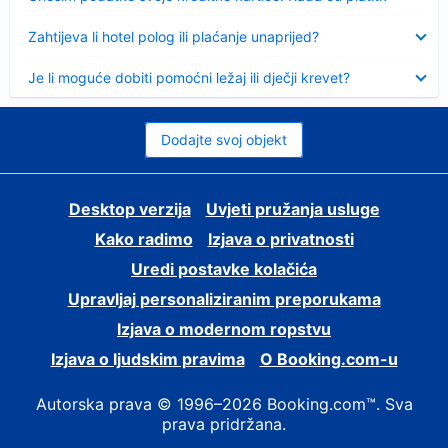
Sažeto
Zahtijeva li hotel polog ili plaćanje unaprijed?
Sažeto
Je li moguće dobiti pomoćni ležaj ili dječji krevet?
Dodajte svoj objekt
Desktop verzija
Uvjeti pružanja usluge
Kako radimo
Izjava o privatnosti
Uredi postavke kolačića
Upravljaj personaliziranim preporukama
Izjava o modernom ropstvu
Izjava o ljudskim pravima
O Booking.com-u
Autorska prava © 1996–2026 Booking.com™. Sva
prava pridržana.