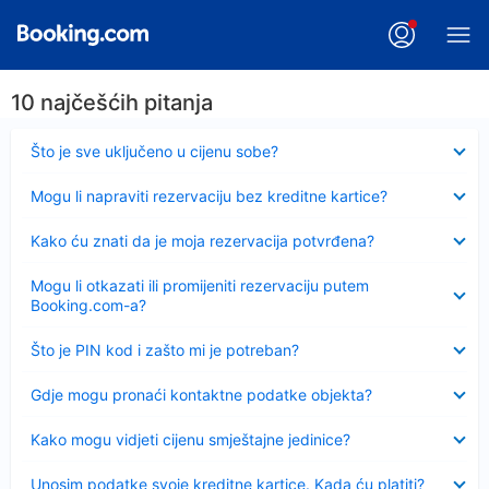
10 najčešćih pitanja
Sažeto
Što je sve uključeno u cijenu sobe?
Sažeto
Mogu li napraviti rezervaciju bez kreditne kartice?
Sažeto
Kako ću znati da je moja rezervacija potvrđena?
Sažeto
Mogu li otkazati ili promijeniti rezervaciju putem
Booking.com-a?
Sažeto
Što je PIN kod i zašto mi je potreban?
Sažeto
Gdje mogu pronaći kontaktne podatke objekta?
Sažeto
Kako mogu vidjeti cijenu smještajne jedinice?
Sažeto
Unosim podatke svoje kreditne kartice. Kada ću platiti?