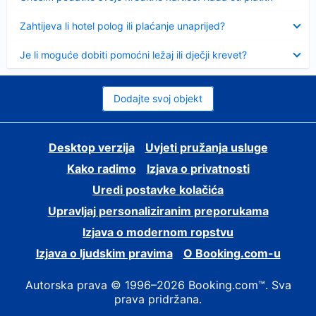
Sažeto
Zahtijeva li hotel polog ili plaćanje unaprijed?
Sažeto
Je li moguće dobiti pomoćni ležaj ili dječji krevet?
Dodajte svoj objekt
Desktop verzija
Uvjeti pružanja usluge
Kako radimo
Izjava o privatnosti
Uredi postavke kolačića
Upravljaj personaliziranim preporukama
Izjava o modernom ropstvu
Izjava o ljudskim pravima
O Booking.com-u
Autorska prava © 1996–2026 Booking.com™. Sva
prava pridržana.