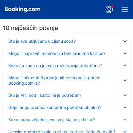
10 najčešćih pitanja
Sažeto
Što je sve uključeno u cijenu sobe?
Sažeto
Mogu li napraviti rezervaciju bez kreditne kartice?
Sažeto
Kako ću znati da je moja rezervacija potvrđena?
Sažeto
Mogu li otkazati ili promijeniti rezervaciju putem
Booking.com-a?
Sažeto
Što je PIN kod i zašto mi je potreban?
Sažeto
Gdje mogu pronaći kontaktne podatke objekta?
Sažeto
Kako mogu vidjeti cijenu smještajne jedinice?
Sažeto
Unosim podatke svoje kreditne kartice. Kada ću platiti?