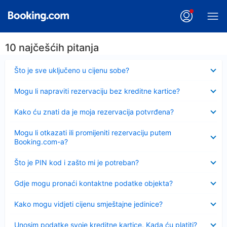
10 najčešćih pitanja
Sažeto
Što je sve uključeno u cijenu sobe?
Sažeto
Mogu li napraviti rezervaciju bez kreditne kartice?
Sažeto
Kako ću znati da je moja rezervacija potvrđena?
Sažeto
Mogu li otkazati ili promijeniti rezervaciju putem
Booking.com-a?
Sažeto
Što je PIN kod i zašto mi je potreban?
Sažeto
Gdje mogu pronaći kontaktne podatke objekta?
Sažeto
Kako mogu vidjeti cijenu smještajne jedinice?
Sažeto
Unosim podatke svoje kreditne kartice. Kada ću platiti?