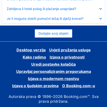
Sažeto
Zahtijeva li hotel polog ili plaćanje unaprijed?
Sažeto
Je li moguće dobiti pomoćni ležaj ili dječji krevet?
Dodajte svoj objekt
Desktop verzija
Uvjeti pružanja usluge
Kako radimo
Izjava o privatnosti
Uredi postavke kolačića
Upravljaj personaliziranim preporukama
Izjava o modernom ropstvu
Izjava o ljudskim pravima
O Booking.com-u
Autorska prava © 1996–2026 Booking.com™. Sva
prava pridržana.