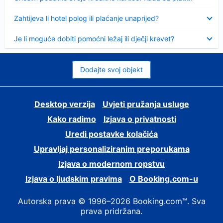
Sažeto
Zahtijeva li hotel polog ili plaćanje unaprijed?
Sažeto
Je li moguće dobiti pomoćni ležaj ili dječji krevet?
Dodajte svoj objekt
Desktop verzija
Uvjeti pružanja usluge
Kako radimo
Izjava o privatnosti
Uredi postavke kolačića
Upravljaj personaliziranim preporukama
Izjava o modernom ropstvu
Izjava o ljudskim pravima
O Booking.com-u
Autorska prava © 1996–2026 Booking.com™. Sva
prava pridržana.