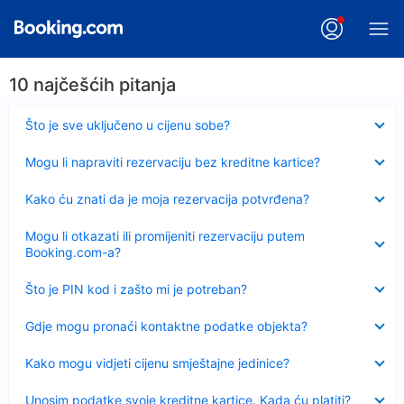
10 najčešćih pitanja
Sažeto
Što je sve uključeno u cijenu sobe?
Sažeto
Mogu li napraviti rezervaciju bez kreditne kartice?
Sažeto
Kako ću znati da je moja rezervacija potvrđena?
Sažeto
Mogu li otkazati ili promijeniti rezervaciju putem
Booking.com-a?
Sažeto
Što je PIN kod i zašto mi je potreban?
Sažeto
Gdje mogu pronaći kontaktne podatke objekta?
Sažeto
Kako mogu vidjeti cijenu smještajne jedinice?
Sažeto
Unosim podatke svoje kreditne kartice. Kada ću platiti?