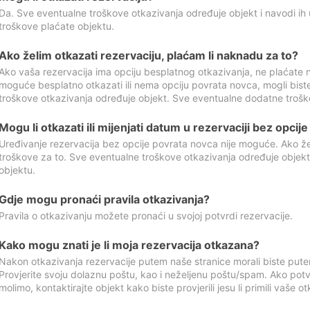
Da. Sve eventualne troškove otkazivanja određuje objekt i navodi ih 
troškove plaćate objektu.
Ako želim otkazati rezervaciju, plaćam li naknadu za to?
Ako vaša rezervacija ima opciju besplatnog otkazivanja, ne plaćate n
moguće besplatno otkazati ili nema opciju povrata novca, mogli bist
troškove otkazivanja određuje objekt. Sve eventualne dodatne trošk
Mogu li otkazati ili mijenjati datum u rezervaciji bez opci
Uređivanje rezervacija bez opcije povrata novca nije moguće. Ako želi
troškove za to. Sve eventualne troškove otkazivanja određuje objek
objektu.
Gdje mogu pronaći pravila otkazivanja?
Pravila o otkazivanju možete pronaći u svojoj potvrdi rezervacije.
Kako mogu znati je li moja rezervacija otkazana?
Nakon otkazivanja rezervacije putem naše stranice morali biste pute
Provjerite svoju dolaznu poštu, kao i neželjenu poštu/spam. Ako potv
molimo, kontaktirajte objekt kako biste provjerili jesu li primili vaše o