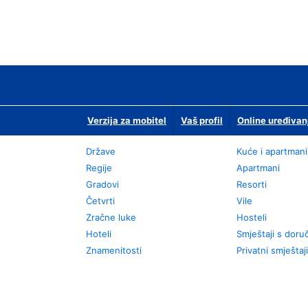
Verzija za mobitel
Vaš profil
Online uređivan
Države
Kuće i apartmani
Regije
Apartmani
Gradovi
Resorti
Četvrti
Vile
Zračne luke
Hosteli
Hoteli
Smještaji s dor
Znamenitosti
Privatni smještaji