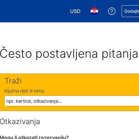
USD
Zatražite
Dodajte
Odaberite valutu. Vaša je tre
Odaberite svoj jezik
Često postavljena pitanja
Traži
Ključna riječ ili tema
Otkazivanja
Mogu li otkazati rezervaciju?