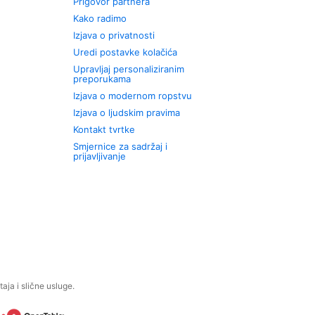
Prigovor partnera
Kako radimo
Izjava o privatnosti
Uredi postavke kolačića
Upravljaj personaliziranim
preporukama
Izjava o modernom ropstvu
Izjava o ljudskim pravima
Kontakt tvrtke
Smjernice za sadržaj i
prijavljivanje
aja i slične usluge.