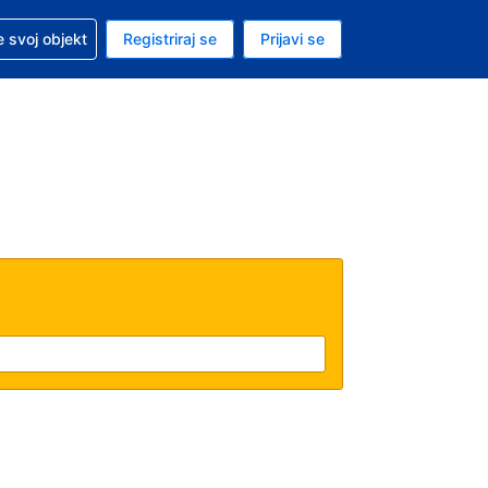
 pomoć sa svojom rezervacijom
 svoj objekt
Registriraj se
Prijavi se
nutačna valuta Američki dolar
. Vaš je trenutačni jezik Hrvatskom