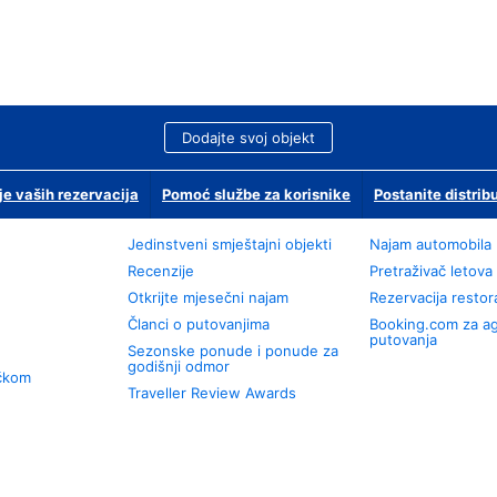
Dodajte svoj objekt
je vaših rezervacija
Pomoć službe za korisnike
Postanite distrib
Jedinstveni smještajni objekti
Najam automobila
Recenzije
Pretraživač letova
Otkrijte mjesečni najam
Rezervacija resto
Članci o putovanjima
Booking.com za a
putovanja
Sezonske ponude i ponude za
godišnji odmor
učkom
Traveller Review Awards