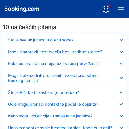
10 najčešćih pitanja
Sažeto
Što je sve uključeno u cijenu sobe?
Sažeto
Mogu li napraviti rezervaciju bez kreditne kartice?
Sažeto
Kako ću znati da je moja rezervacija potvrđena?
Sažeto
Mogu li otkazati ili promijeniti rezervaciju putem
Booking.com-a?
Sažeto
Što je PIN kod i zašto mi je potreban?
Sažeto
Gdje mogu pronaći kontaktne podatke objekta?
Sažeto
Kako mogu vidjeti cijenu smještajne jedinice?
Sažeto
Unosim podatke svoje kreditne kartice. Kada ću platiti?