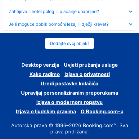
Sažeto
Zahtijeva li hotel polog ili plaćanje unaprijed?
Sažeto
Je li moguće dobiti pomoćni ležaj ili dječji krevet?
Dodajte svoj objekt
Desktop verzija
Uvjeti pružanja usluge
Kako radimo
Izjava o privatnosti
Uredi postavke kolačića
Upravljaj personaliziranim preporukama
Izjava o modernom ropstvu
Izjava o ljudskim pravima
O Booking.com-u
Autorska prava © 1996–2026 Booking.com™. Sva
prava pridržana.