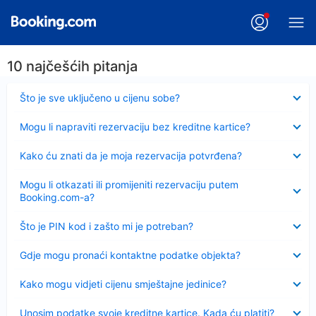
10 najčešćih pitanja
Sažeto
Što je sve uključeno u cijenu sobe?
Sažeto
Mogu li napraviti rezervaciju bez kreditne kartice?
Sažeto
Kako ću znati da je moja rezervacija potvrđena?
Sažeto
Mogu li otkazati ili promijeniti rezervaciju putem
Booking.com-a?
Sažeto
Što je PIN kod i zašto mi je potreban?
Sažeto
Gdje mogu pronaći kontaktne podatke objekta?
Sažeto
Kako mogu vidjeti cijenu smještajne jedinice?
Sažeto
Unosim podatke svoje kreditne kartice. Kada ću platiti?