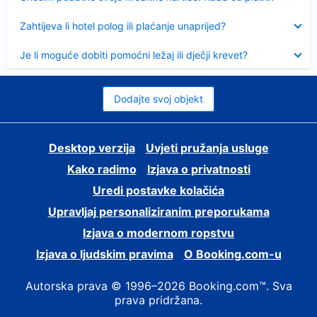
Sažeto
Zahtijeva li hotel polog ili plaćanje unaprijed?
Sažeto
Je li moguće dobiti pomoćni ležaj ili dječji krevet?
Dodajte svoj objekt
Desktop verzija
Uvjeti pružanja usluge
Kako radimo
Izjava o privatnosti
Uredi postavke kolačića
Upravljaj personaliziranim preporukama
Izjava o modernom ropstvu
Izjava o ljudskim pravima
O Booking.com-u
Autorska prava © 1996–2026 Booking.com™. Sva
prava pridržana.