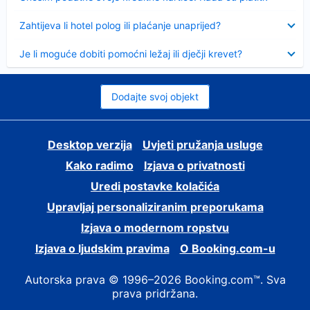
Sažeto
Zahtijeva li hotel polog ili plaćanje unaprijed?
Sažeto
Je li moguće dobiti pomoćni ležaj ili dječji krevet?
Dodajte svoj objekt
Desktop verzija
Uvjeti pružanja usluge
Kako radimo
Izjava o privatnosti
Uredi postavke kolačića
Upravljaj personaliziranim preporukama
Izjava o modernom ropstvu
Izjava o ljudskim pravima
O Booking.com-u
Autorska prava © 1996–2026 Booking.com™. Sva
prava pridržana.