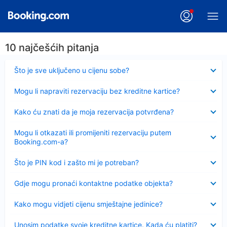
10 najčešćih pitanja
Sažeto
Što je sve uključeno u cijenu sobe?
Sažeto
Mogu li napraviti rezervaciju bez kreditne kartice?
Sažeto
Kako ću znati da je moja rezervacija potvrđena?
Sažeto
Mogu li otkazati ili promijeniti rezervaciju putem
Booking.com-a?
Sažeto
Što je PIN kod i zašto mi je potreban?
Sažeto
Gdje mogu pronaći kontaktne podatke objekta?
Sažeto
Kako mogu vidjeti cijenu smještajne jedinice?
Sažeto
Unosim podatke svoje kreditne kartice. Kada ću platiti?