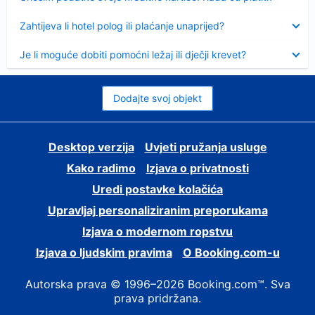
Sažeto
Zahtijeva li hotel polog ili plaćanje unaprijed?
Sažeto
Je li moguće dobiti pomoćni ležaj ili dječji krevet?
Dodajte svoj objekt
Desktop verzija
Uvjeti pružanja usluge
Kako radimo
Izjava o privatnosti
Uredi postavke kolačića
Upravljaj personaliziranim preporukama
Izjava o modernom ropstvu
Izjava o ljudskim pravima
O Booking.com-u
Autorska prava © 1996–2026 Booking.com™. Sva
prava pridržana.