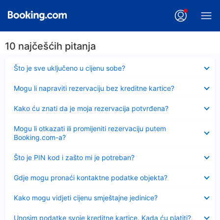
10 najčešćih pitanja
Sažeto
Što je sve uključeno u cijenu sobe?
Sažeto
Mogu li napraviti rezervaciju bez kreditne kartice?
Sažeto
Kako ću znati da je moja rezervacija potvrđena?
Sažeto
Mogu li otkazati ili promijeniti rezervaciju putem
Booking.com-a?
Sažeto
Što je PIN kod i zašto mi je potreban?
Sažeto
Gdje mogu pronaći kontaktne podatke objekta?
Sažeto
Kako mogu vidjeti cijenu smještajne jedinice?
Sažeto
Unosim podatke svoje kreditne kartice. Kada ću platiti?