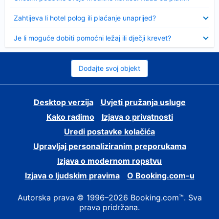
Sažeto
Zahtijeva li hotel polog ili plaćanje unaprijed?
Sažeto
Je li moguće dobiti pomoćni ležaj ili dječji krevet?
Dodajte svoj objekt
Desktop verzija
Uvjeti pružanja usluge
Kako radimo
Izjava o privatnosti
Uredi postavke kolačića
Upravljaj personaliziranim preporukama
Izjava o modernom ropstvu
Izjava o ljudskim pravima
O Booking.com-u
Autorska prava © 1996–2026 Booking.com™. Sva
prava pridržana.