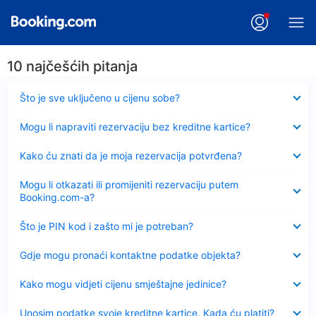
10 najčešćih pitanja
Sažeto
Što je sve uključeno u cijenu sobe?
Sažeto
Mogu li napraviti rezervaciju bez kreditne kartice?
Sažeto
Kako ću znati da je moja rezervacija potvrđena?
Sažeto
Mogu li otkazati ili promijeniti rezervaciju putem
Booking.com-a?
Sažeto
Što je PIN kod i zašto mi je potreban?
Sažeto
Gdje mogu pronaći kontaktne podatke objekta?
Sažeto
Kako mogu vidjeti cijenu smještajne jedinice?
Sažeto
Unosim podatke svoje kreditne kartice. Kada ću platiti?