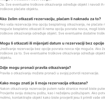
Da. Sve eventualne troškove otkazivanja određuje objekt i navodi ih 
troškove plaćate objektu.
Ako želim otkazati rezervaciju, plaćam li naknadu za to?
Ako vaša rezervacija ima opciju besplatnog otkazivanja, ne plaćate n
moguće besplatno otkazati ili nema opciju povrata novca, mogli bist
troškove otkazivanja određuje objekt. Sve eventualne dodatne trošk
Mogu li otkazati ili mijenjati datum u rezervaciji bez opci
Uređivanje rezervacija bez opcije povrata novca nije moguće. Ako želi
troškove za to. Sve eventualne troškove otkazivanja određuje objek
objektu.
Gdje mogu pronaći pravila otkazivanja?
Pravila o otkazivanju možete pronaći u svojoj potvrdi rezervacije.
Kako mogu znati je li moja rezervacija otkazana?
Nakon otkazivanja rezervacije putem naše stranice morali biste pute
Provjerite svoju dolaznu poštu, kao i neželjenu poštu/spam. Ako potv
molimo, kontaktirajte objekt kako biste provjerili jesu li primili vaše o