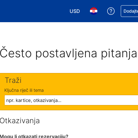
USD
Zatražite
Dodajte
Odaberite valutu. Vaša je tre
Odaberite svoj jezik
Često postavljena pitanja
Traži
Ključna riječ ili tema
Otkazivanja
Mogu li otkazati rezervaciju?