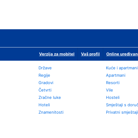
Verzija za mobitel
Vaš profil
Online uređivan
Države
Kuće i apartmani
Regije
Apartmani
Gradovi
Resorti
Četvrti
Vile
Zračne luke
Hosteli
Hoteli
Smještaji s dor
Znamenitosti
Privatni smještaji