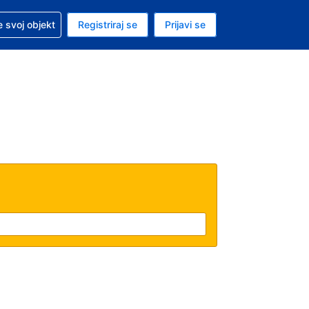
 pomoć sa svojom rezervacijom
 svoj objekt
Registriraj se
Prijavi se
nutačna valuta Američki dolar
. Vaš je trenutačni jezik Hrvatskom