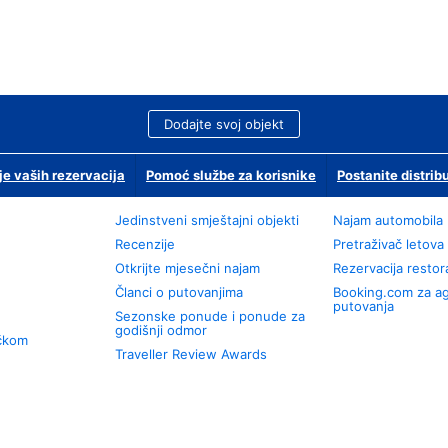
Dodajte svoj objekt
je vaših rezervacija
Pomoć službe za korisnike
Postanite distrib
Jedinstveni smještajni objekti
Najam automobila
Recenzije
Pretraživač letova
Otkrijte mjesečni najam
Rezervacija resto
Članci o putovanjima
Booking.com za a
putovanja
Sezonske ponude i ponude za
godišnji odmor
učkom
Traveller Review Awards