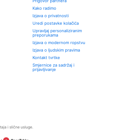
Prigovor partnera
Kako radimo
Izjava o privatnosti
Uredi postavke kolačića
Upravljaj personaliziranim
preporukama
Izjava o modernom ropstvu
Izjava o ljudskim pravima
Kontakt tvrtke
Smjernice za sadržaj i
prijavljivanje
aja i slične usluge.