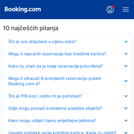
10 najčešćih pitanja
Sažeto
Što je sve uključeno u cijenu sobe?
Sažeto
Mogu li napraviti rezervaciju bez kreditne kartice?
Sažeto
Kako ću znati da je moja rezervacija potvrđena?
Sažeto
Mogu li otkazati ili promijeniti rezervaciju putem
Booking.com-a?
Sažeto
Što je PIN kod i zašto mi je potreban?
Sažeto
Gdje mogu pronaći kontaktne podatke objekta?
Sažeto
Kako mogu vidjeti cijenu smještajne jedinice?
Sažeto
Unosim podatke svoje kreditne kartice. Kada ću platiti?