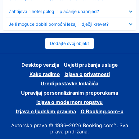
Sažeto
Zahtijeva li hotel polog ili plaćanje unaprijed?
Sažeto
Je li moguće dobiti pomoćni ležaj ili dječji krevet?
Dodajte svoj objekt
Desktop verzija
Uvjeti pružanja usluge
Kako radimo
Izjava o privatnosti
Uredi postavke kolačića
Upravljaj personaliziranim preporukama
Izjava o modernom ropstvu
Izjava o ljudskim pravima
O Booking.com-u
Autorska prava © 1996–2026 Booking.com™. Sva
prava pridržana.