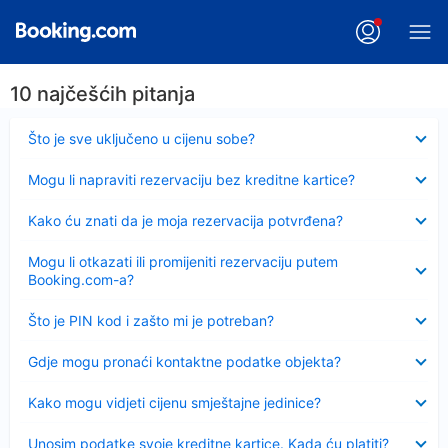
10 najčešćih pitanja
Sažeto
Što je sve uključeno u cijenu sobe?
Sažeto
Mogu li napraviti rezervaciju bez kreditne kartice?
Sažeto
Kako ću znati da je moja rezervacija potvrđena?
Sažeto
Mogu li otkazati ili promijeniti rezervaciju putem
Booking.com-a?
Sažeto
Što je PIN kod i zašto mi je potreban?
Sažeto
Gdje mogu pronaći kontaktne podatke objekta?
Sažeto
Kako mogu vidjeti cijenu smještajne jedinice?
Sažeto
Unosim podatke svoje kreditne kartice. Kada ću platiti?