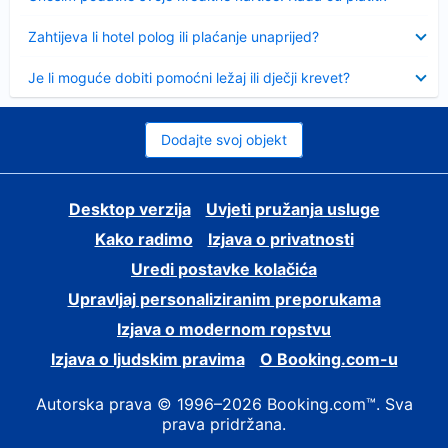
Sažeto
Zahtijeva li hotel polog ili plaćanje unaprijed?
Sažeto
Je li moguće dobiti pomoćni ležaj ili dječji krevet?
Dodajte svoj objekt
Desktop verzija
Uvjeti pružanja usluge
Kako radimo
Izjava o privatnosti
Uredi postavke kolačića
Upravljaj personaliziranim preporukama
Izjava o modernom ropstvu
Izjava o ljudskim pravima
O Booking.com-u
Autorska prava © 1996–2026 Booking.com™. Sva
prava pridržana.