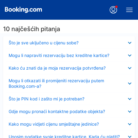
10 najčešćih pitanja
Sažeto
Što je sve uključeno u cijenu sobe?
Sažeto
Mogu li napraviti rezervaciju bez kreditne kartice?
Sažeto
Kako ću znati da je moja rezervacija potvrđena?
Sažeto
Mogu li otkazati ili promijeniti rezervaciju putem
Booking.com-a?
Sažeto
Što je PIN kod i zašto mi je potreban?
Sažeto
Gdje mogu pronaći kontaktne podatke objekta?
Sažeto
Kako mogu vidjeti cijenu smještajne jedinice?
Sažeto
Unosim podatke svoje kreditne kartice. Kada ću platiti?