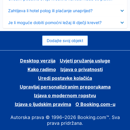
Sažeto
Zahtijeva li hotel polog ili plaćanje unaprijed?
Sažeto
Je li moguće dobiti pomoćni ležaj ili dječji krevet?
Dodajte svoj objekt
Desktop verzija
Uvjeti pružanja usluge
Kako radimo
Izjava o privatnosti
Uredi postavke kolačića
Upravljaj personaliziranim preporukama
Izjava o modernom ropstvu
Izjava o ljudskim pravima
O Booking.com-u
Autorska prava © 1996–2026 Booking.com™. Sva
prava pridržana.