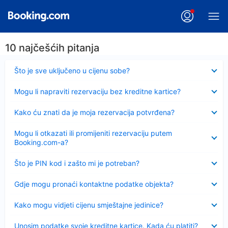
10 najčešćih pitanja
Sažeto
Što je sve uključeno u cijenu sobe?
Sažeto
Mogu li napraviti rezervaciju bez kreditne kartice?
Sažeto
Kako ću znati da je moja rezervacija potvrđena?
Sažeto
Mogu li otkazati ili promijeniti rezervaciju putem
Booking.com-a?
Sažeto
Što je PIN kod i zašto mi je potreban?
Sažeto
Gdje mogu pronaći kontaktne podatke objekta?
Sažeto
Kako mogu vidjeti cijenu smještajne jedinice?
Sažeto
Unosim podatke svoje kreditne kartice. Kada ću platiti?