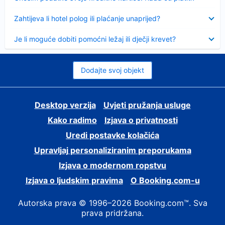
Sažeto
Zahtijeva li hotel polog ili plaćanje unaprijed?
Sažeto
Je li moguće dobiti pomoćni ležaj ili dječji krevet?
Dodajte svoj objekt
Desktop verzija
Uvjeti pružanja usluge
Kako radimo
Izjava o privatnosti
Uredi postavke kolačića
Upravljaj personaliziranim preporukama
Izjava o modernom ropstvu
Izjava o ljudskim pravima
O Booking.com-u
Autorska prava © 1996–2026 Booking.com™. Sva
prava pridržana.