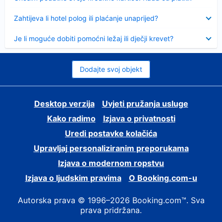
Sažeto
Zahtijeva li hotel polog ili plaćanje unaprijed?
Sažeto
Je li moguće dobiti pomoćni ležaj ili dječji krevet?
Dodajte svoj objekt
Desktop verzija
Uvjeti pružanja usluge
Kako radimo
Izjava o privatnosti
Uredi postavke kolačića
Upravljaj personaliziranim preporukama
Izjava o modernom ropstvu
Izjava o ljudskim pravima
O Booking.com-u
Autorska prava © 1996–2026 Booking.com™. Sva
prava pridržana.