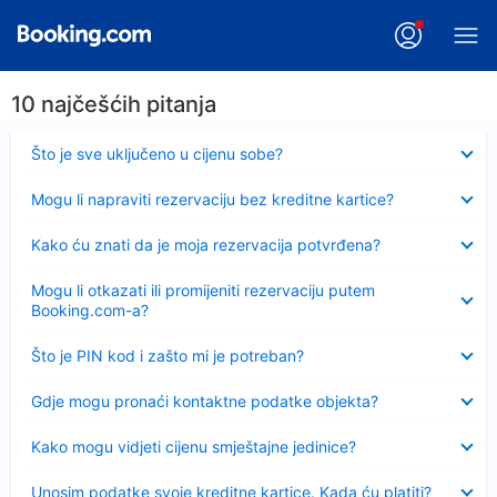
10 najčešćih pitanja
Sažeto
Što je sve uključeno u cijenu sobe?
Sažeto
Mogu li napraviti rezervaciju bez kreditne kartice?
Sažeto
Kako ću znati da je moja rezervacija potvrđena?
Sažeto
Mogu li otkazati ili promijeniti rezervaciju putem
Booking.com-a?
Sažeto
Što je PIN kod i zašto mi je potreban?
Sažeto
Gdje mogu pronaći kontaktne podatke objekta?
Sažeto
Kako mogu vidjeti cijenu smještajne jedinice?
Sažeto
Unosim podatke svoje kreditne kartice. Kada ću platiti?